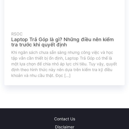
RSOC
Laptop Trả Góp là gì? Những điều nên kiểm
tra trước khi quyết định
Khi ngân sách chưa sẵn sàng nhưng công việc và học
tập vẫn cần thiết bị ổn định, Laptop Trả Góp có thể là
một lựa chọn để chia nhỏ áp lực chi tiêu. Tuy vậy, quyết
định theo hình thức này nên dựa trên kiểm tra kỹ điều
khoản và nhu cầu thật. Đọc […]
Contact Us
Disclaimer