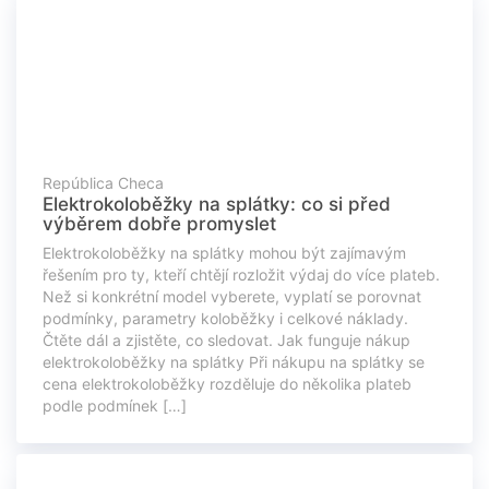
República Checa
Elektrokoloběžky na splátky: co si před
výběrem dobře promyslet
Elektrokoloběžky na splátky mohou být zajímavým
řešením pro ty, kteří chtějí rozložit výdaj do více plateb.
Než si konkrétní model vyberete, vyplatí se porovnat
podmínky, parametry koloběžky i celkové náklady.
Čtěte dál a zjistěte, co sledovat. Jak funguje nákup
elektrokoloběžky na splátky Při nákupu na splátky se
cena elektrokoloběžky rozděluje do několika plateb
podle podmínek […]