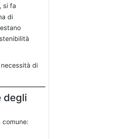
, si fa
ma di
restano
tenibilità
 necessità di
e degli
a comune: