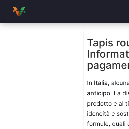
Tapis ro
Informat
pagame
In
Italia
, alcun
anticipo
. La di
prodotto e al 
idoneità e sos
formule, quali 