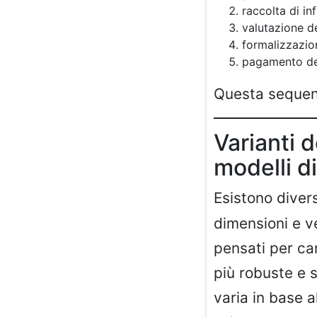
raccolta di in
valutazione de
formalizzazio
pagamento dell
Questa sequenz
Varianti d
modelli di
Esistono diver
dimensioni e v
pensati per ca
più robuste e su
varia in base a