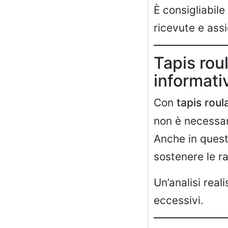
È consigliabile
ricevute e assi
Tapis rou
informati
Con
tapis rou
non è necessar
Anche in quest
sostenere le r
Un’analisi real
eccessivi.