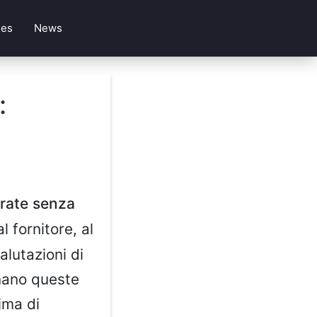
les
News
:
 rate senza
al fornitore, al
lutazioni di
onano queste
ima di