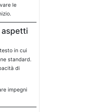
vare le
izio.
 aspetti
testo in cui
one standard.
pacità di
tare impegni