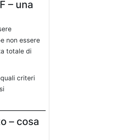
IF – una
sere
bbe non essere
a totale di
uali criteri
si
to – cosa