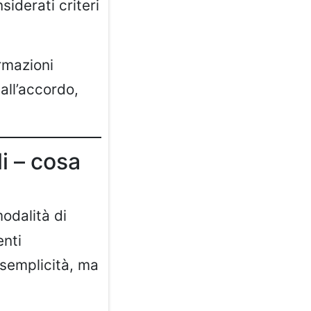
iderati criteri
rmazioni
all’accordo,
li – cosa
odalità di
enti
 semplicità, ma