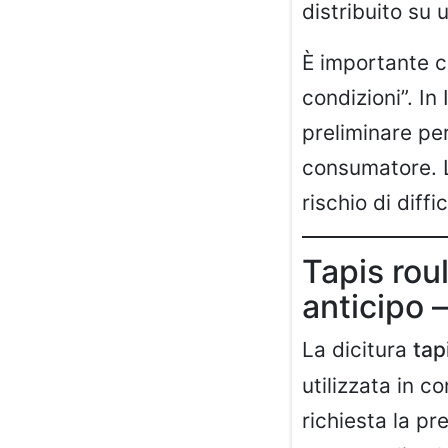
distribuito su 
È importante c
condizioni”. In
preliminare per
consumatore. L
rischio di diffi
Tapis rou
anticipo 
La dicitura
tap
utilizzata in c
richiesta la pr