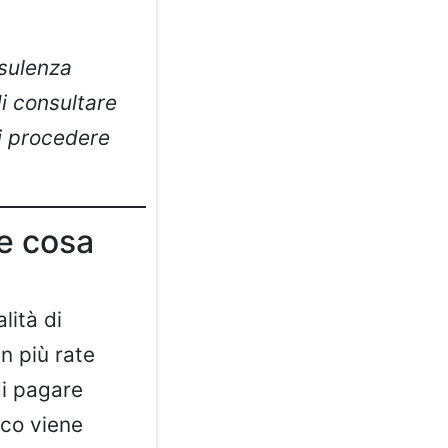
nsulenza
i consultare
di procedere
he cosa
lità di
n più rate
di pagare
ico viene