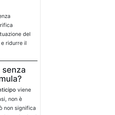
senza
rifica
ituazione del
 ridurre il
e senza
rmula?
nticipo
viene
asi, non è
ò non significa