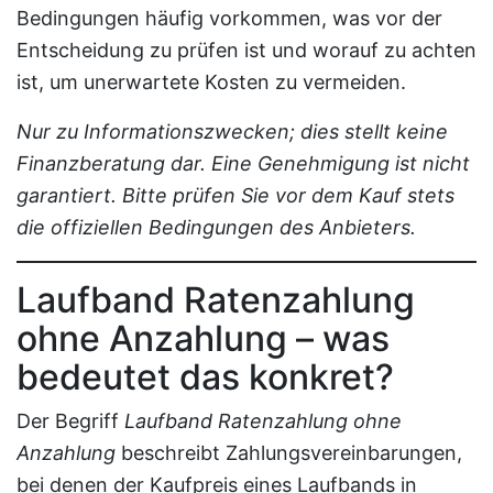
Bedingungen häufig vorkommen, was vor der
Entscheidung zu prüfen ist und worauf zu achten
ist, um unerwartete Kosten zu vermeiden.
Nur zu Informationszwecken; dies stellt keine
Finanzberatung dar. Eine Genehmigung ist nicht
garantiert. Bitte prüfen Sie vor dem Kauf stets
die offiziellen Bedingungen des Anbieters.
Laufband Ratenzahlung
ohne Anzahlung – was
bedeutet das konkret?
Der Begriff
Laufband Ratenzahlung ohne
Anzahlung
beschreibt Zahlungsvereinbarungen,
bei denen der Kaufpreis eines Laufbands in