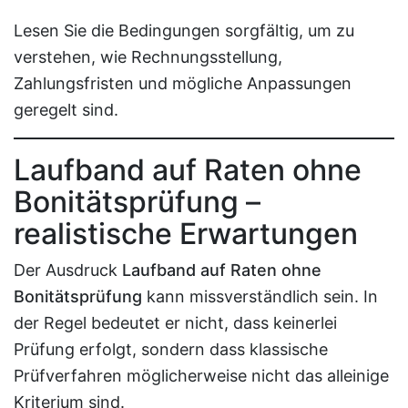
Lesen Sie die Bedingungen sorgfältig, um zu
verstehen, wie Rechnungsstellung,
Zahlungsfristen und mögliche Anpassungen
geregelt sind.
Laufband auf Raten ohne
Bonitätsprüfung –
realistische Erwartungen
Der Ausdruck
Laufband auf Raten ohne
Bonitätsprüfung
kann missverständlich sein. In
der Regel bedeutet er nicht, dass keinerlei
Prüfung erfolgt, sondern dass klassische
Prüfverfahren möglicherweise nicht das alleinige
Kriterium sind.