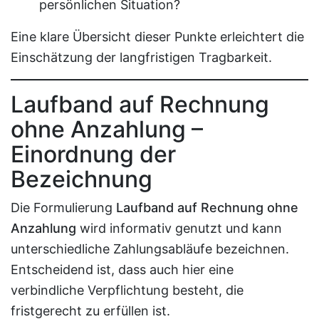
persönlichen Situation?
Eine klare Übersicht dieser Punkte erleichtert die
Einschätzung der langfristigen Tragbarkeit.
Laufband auf Rechnung
ohne Anzahlung –
Einordnung der
Bezeichnung
Die Formulierung
Laufband auf Rechnung ohne
Anzahlung
wird informativ genutzt und kann
unterschiedliche Zahlungsabläufe bezeichnen.
Entscheidend ist, dass auch hier eine
verbindliche Verpflichtung besteht, die
fristgerecht zu erfüllen ist.