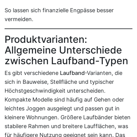
So lassen sich finanzielle Engpässe besser
vermeiden.
Produktvarianten:
Allgemeine Unterschiede
zwischen Laufband-Typen
Es gibt verschiedene
Laufband
-Varianten, die
sich in Bauweise, Stellfläche und typischer
Höchstgeschwindigkeit unterscheiden.
Kompakte Modelle sind häufig auf Gehen oder
leichtes Joggen ausgelegt und passen gut in
kleinere Wohnungen. Größere Laufbänder bieten
stabilere Rahmen und breitere Laufflächen, was
für häufigere Nutzung geeignet sein kann. Das