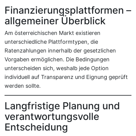
Finanzierungsplattformen –
allgemeiner Überblick
Am österreichischen Markt existieren
unterschiedliche Plattformtypen, die
Ratenzahlungen innerhalb der gesetzlichen
Vorgaben ermöglichen. Die Bedingungen
unterscheiden sich, weshalb jede Option
individuell auf Transparenz und Eignung geprüft
werden sollte.
Langfristige Planung und
verantwortungsvolle
Entscheidung