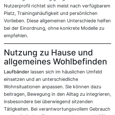
Nutzerprofil richtet sich meist nach verfügbarem
Platz, Trainingshäufigkeit und persönlichen
Vorlieben. Diese allgemeinen Unterschiede helfen
bei der Einordnung, ohne konkrete Modelle zu
empfehlen.
Nutzung zu Hause und
allgemeines Wohlbefinden
Laufbänder
lassen sich im häuslichen Umfeld
einsetzen und an unterschiedliche
Wohnsituationen anpassen. Sie können dazu
beitragen, Bewegung in den Alltag zu integrieren,
insbesondere bei überwiegend sitzenden
Tätigkeiten. Bei verantwortungsvollem Gebrauch