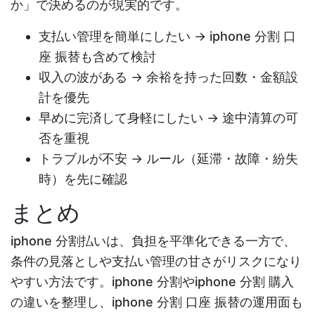
か」で決めるのが現実的です。
支払い管理を簡単にしたい →
iphone 分割 口
座 振替
も含めて検討
収入の波がある → 余裕を持った回数・金額設
計を優先
早めに完済して身軽にしたい → 途中清算の可
否を重視
トラブルが不安 → ルール（延滞・故障・紛失
時）を先に確認
まとめ
iphone 分割払い
は、負担を平準化できる一方で、
条件の見落としや支払い管理の甘さがリスクになり
やすい方法です。
iphone 分割
や
iphone 分割 購入
の違いを整理し、
iphone 分割 口座 振替
の運用面も