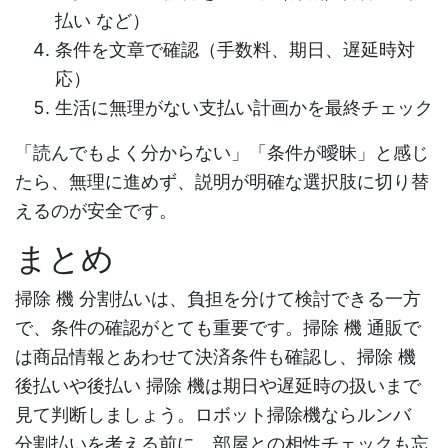
払い
など）
条件を文章で確認（手数料、期日、遅延時対
応）
生活に無理がない支払い計画かを最終チェック
「読んでもよく分からない」「条件が曖昧」と感じ
たら、無理に進めず、説明が明確な選択肢に切り替
えるのが安全です。
まとめ
掃除 機 分割払い
は、負担を分けて検討できる一方
で、条件の確認がとても重要です。
掃除 機 通販
で
は商品情報とあわせて決済条件も確認し、
掃除 機
後払い
や
後払い 掃除 機
は期日や遅延時の扱いまで
見て判断しましょう。ロボット掃除機なら
ルンバ
分割払い
を考える前に、部屋との相性チェックも忘