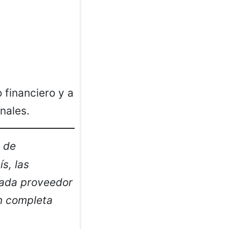
 financiero y a
nales.
s de
s, las
cada proveedor
ón completa