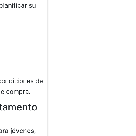
lanificar su
condiciones de
de compra.
rtamento
ara jóvenes
,