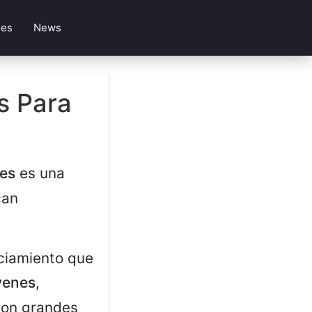
les
News
s Para
es
es una
can
ciamiento que
venes
,
 con grandes