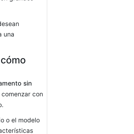
 desean
a una
: cómo
amento sin
e comenzar con
o.
io o el modelo
acterísticas