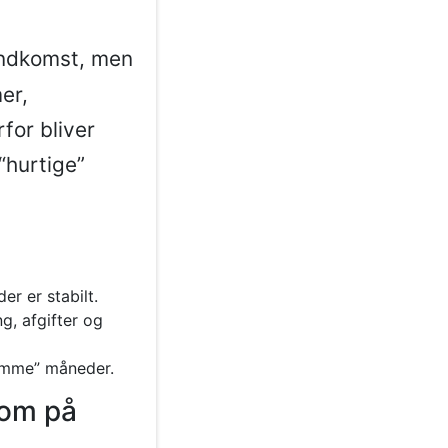
indkomst, men
er,
for bliver
“hurtige”
r er stabilt.
g, afgifter og
ramme” måneder.
om på