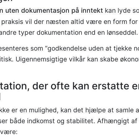
ån uten dokumentasjon på inntekt
kan lyde s
 praksis vil der næsten altid være en form for
andre typer dokumentation end en lønseddel.
senteres som “godkendelse uden at tjekke no
itisk. Uigennemsigtige vilkår kan skabe økon
tion, der ofte kan erstatte e
l
ikke er en mulighed, kan det hjælpe at samle a
ser både indkomst og stabilitet. Afhængigt af 
 være: