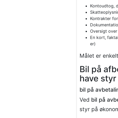
Kontoudtog, d
Skatteoplysni
Kontrakter for
Dokumentatio
Oversigt over
En kort, fakt
er)
Målet er enkelt
Bil på af
have styr
bil på avbetal
Ved
bil på avb
styr på økonom