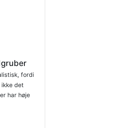
dgruber
istisk, fordi
 ikke det
er har høje