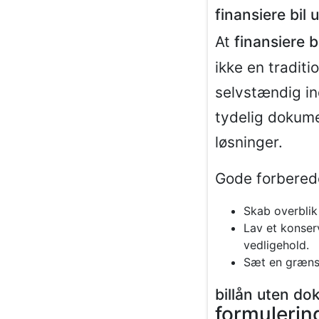
finansiere bil 
At
finansiere b
ikke en traditi
selvstændig ind
tydelig dokume
løsninger.
Gode forbered
Skab overblik
Lav et konserv
vedligehold.
Sæt en grænse
billån uten do
formulerin