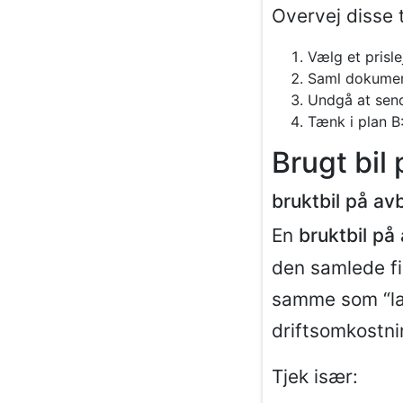
Overvej disse t
Vælg et prisl
Saml dokument
Undgå at sen
Tænk i plan B
Brugt bil
bruktbil på av
En
bruktbil på
den samlede fin
samme som “lave
driftsomkostni
Tjek især: