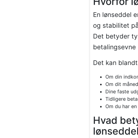
Hvorfor l
En lønseddel 
og stabilitet p
Det betyder ty
betalingsevne
Det kan blandt
Om din indkom
Om dit månedl
Dine faste ud
Tidligere bet
Om du har en 
Hvad bety
lønsedde