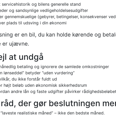
servicehistorik og bilens generelle stand
der og sandsynlige vedligeholdelsesudgifter
er gennemskuelige (gebyrer, betingelser, konsekvenser ved 
er plads til udsving i din økonomi
sning er en bil, du kan holde kørende og betal
 er ujævne.
ejl at undgå
månedlig betaling og ignorere de samlede omkostninger
den lønseddel” betyder “uden vurdering”
ilkår, du ikke forstår fuldt ud
or højt beløb uden økonomisk sikkerhedsrum
ordan andre lån og faste udgifter påvirker rådighedsbeløbe
 råd, der gør beslutningen me
 “laveste realistiske måned” – ikke den bedste måned.