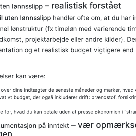
– realistisk forstået
uten lønnsslipp
il uten lønnsslipp
handler ofte om, at du har 
onel lønstruktur (fx timeløn med varierende tim
komst, projektarbejde eller andre kilder). Der
ntation og et realistisk budget vigtigere end 
elser kan være:
 over dine indtægter de seneste måneder og marker, hvad de
ativt budget, der også inkluderer drift: brændstof, forsikrin
 for, hvad du kan betale uden at presse økonomien i “st
– vær opmærks
kumentasjon på inntekt
gen