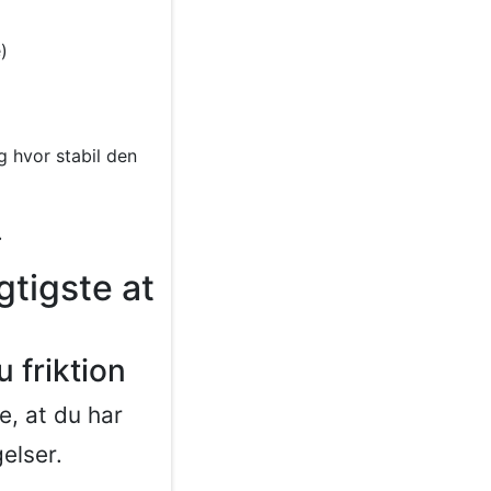
)
g hvor stabil den
.
gtigste at
 friktion
e, at du har
elser.