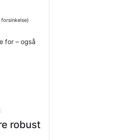
forsinkelse)
e for – også
t
re robust