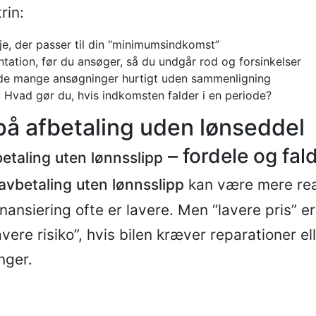
rin:
eje, der passer til din “minimumsindkomst”
ation, før du ansøger, så du undgår rod og forsinkelser
de mange ansøgninger hurtigt uden sammenligning
: Hvad gør du, hvis indkomsten falder i en periode?
 på afbetaling uden lønseddel
– fordele og fal
betaling uten lønnsslipp
 avbetaling uten lønnsslipp
kan være mere real
ansiering ofte er lavere. Men “lavere pris” er
re risiko”, hvis bilen kræver reparationer ell
nger.