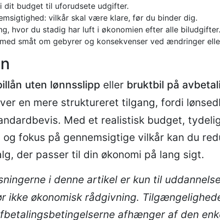
i dit budget til uforudsete udgifter.
emsigtighed: vilkår skal være klare, før du binder dig.
g, hvor du stadig har luft i økonomien efter alle biludgifter
 med småt om gebyrer og konsekvenser ved ændringer eller
on
billån uten lønnsslipp
eller
bruktbil på avbetal
er en mere struktureret tilgang, fordi lønsed
ndardbevis. Med et realistisk budget, tydelig
og fokus på gennemsigtige vilkår kan du red
lg, der passer til din økonomi på lang sigt.
sningerne i denne artikel er kun til uddanne
r ikke økonomisk rådgivning. Tilgængeligheden
fbetalingsbetingelserne afhænger af den enk