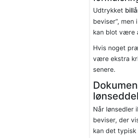
Udtrykket
bill
beviser”, men i
kan blot være 
Hvis noget præ
være ekstra kr
senere.
Dokumenta
lønsedde
Når lønsedler 
beviser, der vi
kan det typisk