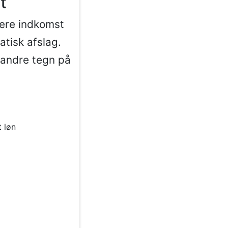
t
dere indkomst
atisk afslag.
 andre tegn på
 løn