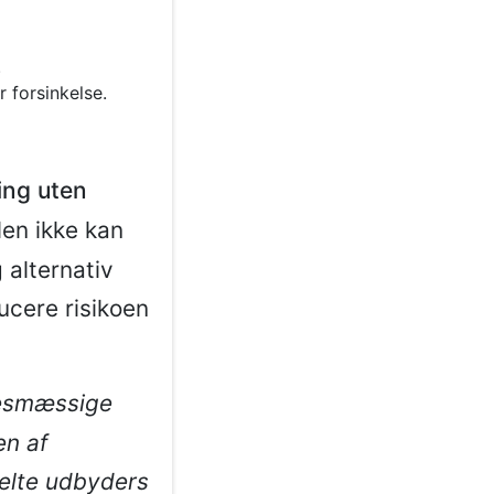
.
 forsinkelse.
ing uten
len ikke kan
 alternativ
ucere risikoen
lsesmæssige
 af ​​
elte udbyders