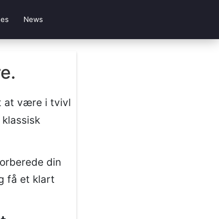
les
News
e.
 at være i tvivl
 klassisk
forberede din
 få et klart