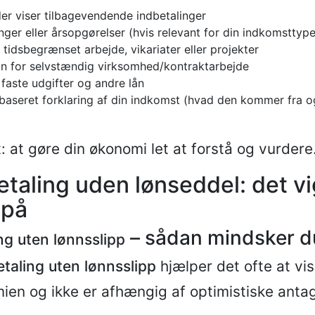
er viser tilbagevendende indbetalinger
nger eller årsopgørelser (hvis relevant for din indkomsttype
 tidsbegrænset arbejde, vikariater eller projekter
n for selvstændig virksomhed/kontraktarbejde
 faste udgifter og andre lån
abaseret forklaring af din indkomst (hvad den kommer fra o
: at gøre din økonomi let at forstå og vurdere
betaling uden lønseddel: det vi
 på
– sådan mindsker du
ing uten lønnsslipp
etaling uten lønnsslipp
hjælper det ofte at vis
ien og ikke er afhængig af optimistiske antag