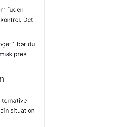
om “uden
 kontrol. Det
get”, bør du
omisk pres
n
lternative
din situation