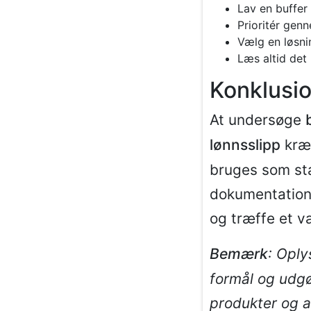
Lav en buffer 
Prioritér genn
Vælg en løsnin
Læs altid det
Konklusi
At undersøge
lønnsslipp
kræv
bruges som sta
dokumentation 
og træffe et va
Bemærk
: Oply
formål og udgø
produkter og a