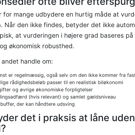
ønsedler ofte bliver efterspurg
er for mange udbydere en hurtig måde at vur
å. Når den ikke findes, betyder det ikke autom
pisk, at vurderingen i højere grad baseres på
 og økonomisk robusthed.
 andet handle om:
st er regelmæssig, også selv om den ikke kommer fra fast
ige rådighedsbeløb passer til en realistisk biløkonomi
gifter og øvrige økonomiske forpligtelser
alingsadfærd (hvis relevant) og samlet gældsniveau
buffer, der kan håndtere udsving
der det i praksis at låne uden
l?