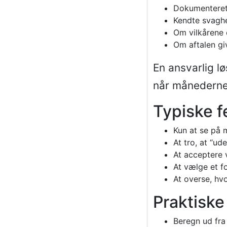
Dokumenteret 
Kendte svaghe
Om vilkårene 
Om aftalen giv
En ansvarlig lø
når månederne
Typiske f
Kun at se på 
At tro, at “u
At acceptere v
At vælge et f
At overse, hv
Praktiske
Beregn ud fra