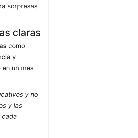
ara sorpresas
as claras
jas
como
ncia y
o en un mes
ucativos y no
os y las
e cada