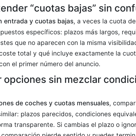
nder “cuotas bajas” sin con
n entrada y cuotas bajas
, a veces la cuota d
uestos específicos: plazos más largos, requi
stes que no aparecen con la misma visibilidad
 coste total y qué incluye exactamente la cuot
con el primer número del anuncio.
 opciones sin mezclar condic
ones de coches y cuotas mensuales
, compar
imilar: plazos parecidos, condiciones equival
orma transparente. Si cambias el plazo o igno
a comparación pierde sentido y puedes termin