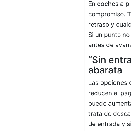
En
coches a p
compromiso. Ta
retraso y cual
Si un punto no
antes de avanz
“Sin entr
abarata
Las
opciones d
reducen el pago
puede aumentar
trata de desca
de entrada y s