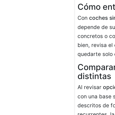
Cómo ente
Con
coches si
depende de sup
concretos o co
bien, revisa el
quedarte solo 
Comparar
distintas
Al revisar
opci
con una base s
descritos de f
recurrentes, l