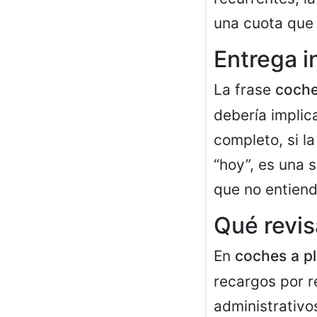
una cuota que 
Entrega in
La frase
coche
debería implica
completo, si la
“hoy”, es una 
que no entiende
Qué revi
En
coches a p
recargos por r
administrativo