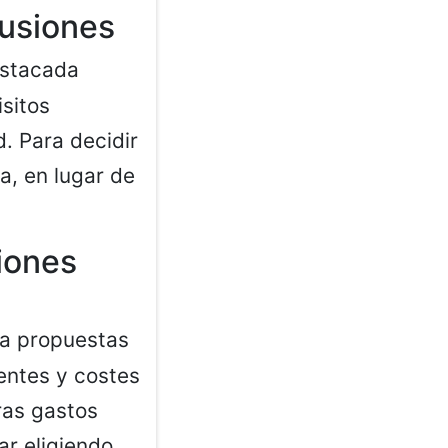
fusiones
estacada
sitos
. Para decidir
a, en lugar de
iones
a propuestas
entes y costes
ras gastos
ar eligiendo