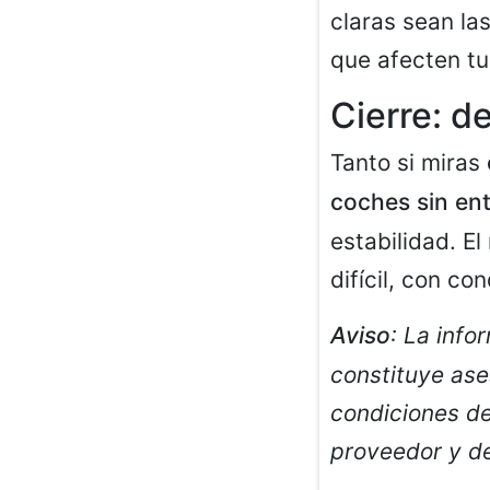
claras sean la
que afecten tu
Cierre: d
Tanto si miras
coches sin en
estabilidad. E
difícil, con co
Aviso
: La info
constituye ase
condiciones de
proveedor y del