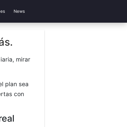
les
News
ás.
iaria, mirar
el plan sea
ertas con
real