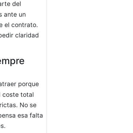
arte del
s ante un
 el contrato.
pedir claridad
iempre
atraer porque
l coste total
ictas. No se
pensa esa falta
s.