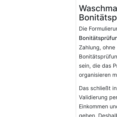
Waschmas
Bonitäts
Die Formulier
Bonitätsprüfu
Zahlung, ohne 
Bonitätsprüfun
sein, die das 
organisieren 
Das schließt i
Validierung pe
Einkommen und
geben. Deshal