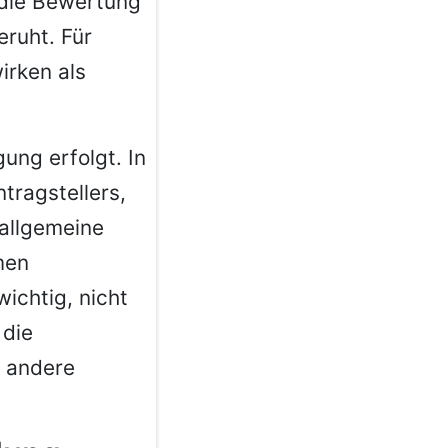
 die Bewertung
eruht. Für
irken als
ung erfolgt. In
ntragstellers,
allgemeine
men
wichtig, nicht
 die
e andere