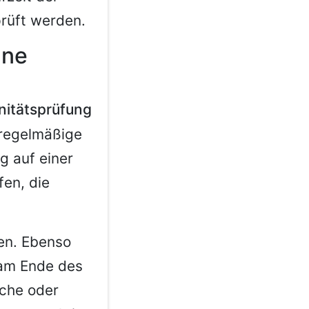
rüft werden.
hne
nitätsprüfung
 regelmäßige
g auf einer
fen, die
den. Ebenso
 am Ende des
liche oder