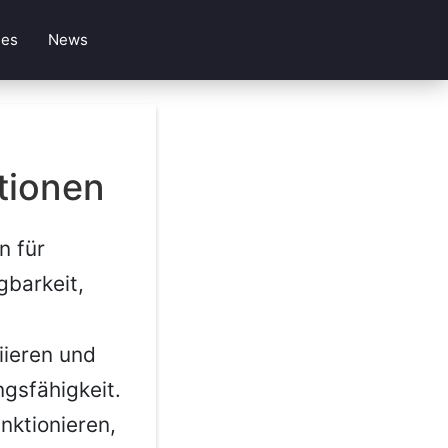
les
News
tionen
n für
gbarkeit,
iieren und
ngsfähigkeit.
unktionieren,