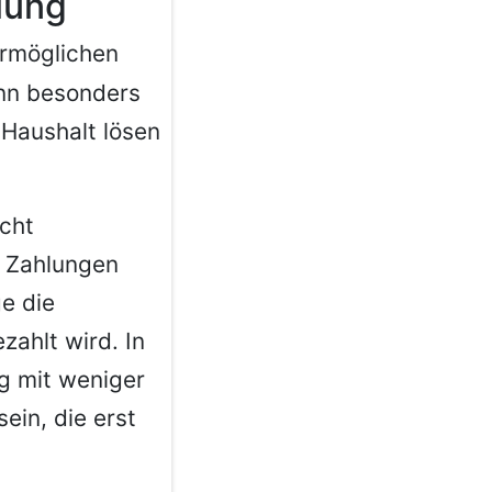
lung
rmöglichen
ann besonders
 Haushalt lösen
cht
le Zahlungen
ge die
ahlt wird. In
g mit weniger
ein, die erst