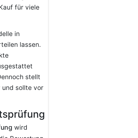
Kauf für viele
lle in
teilen lassen.
kte
sgestattet
ennoch stellt
 und sollte vor
tsprüfung
fung
wird