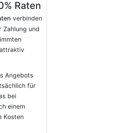
 0% Raten
aten
verbinden
er Zahlung und
stimmten
attraktiv
es Angebots
tsächlich für
as bei
ach einem
e Kosten