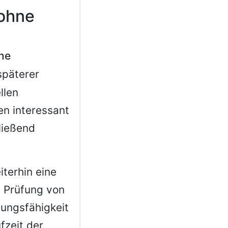
ohne
ne
späterer
llen
en interessant
ließend
iterhin eine
ne Prüfung von
ungsfähigkeit
fzeit der