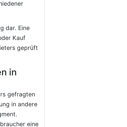
hiedener
g dar. Eine
oder Kauf
ieters geprüft
n in
rs gefragten
ung in andere
gment.
rbraucher eine