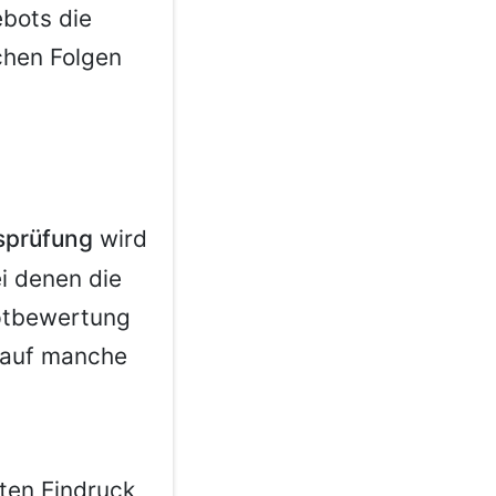
bots die
chen Folgen
sprüfung
wird
i denen die
uptbewertung
n auf manche
sten Eindruck