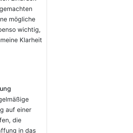
r gemachten
ine mögliche
benso wichtig,
emeine Klarheit
fung
egelmäßige
g auf einer
fen, die
ffung in das