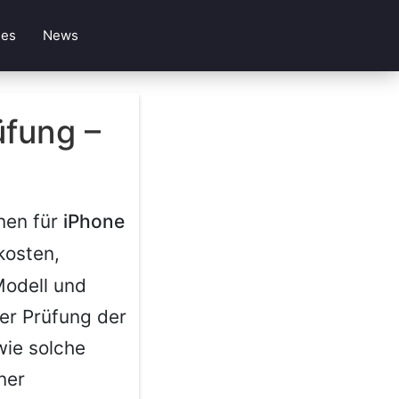
les
News
üfung –
nen für
iPhone
kosten,
Modell und
ner Prüfung der
wie solche
ner