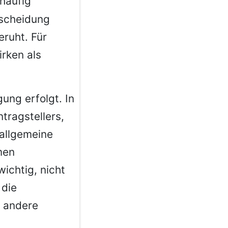
häufig
tscheidung
eruht. Für
rken als
ung erfolgt. In
ntragstellers,
allgemeine
men
wichtig, nicht
 die
e andere