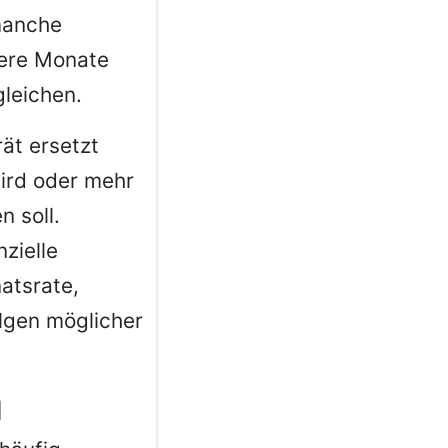
 manche
rere Monate
gleichen.
ät ersetzt
wird oder mehr
n soll.
zielle
atsrate,
lgen möglicher
g