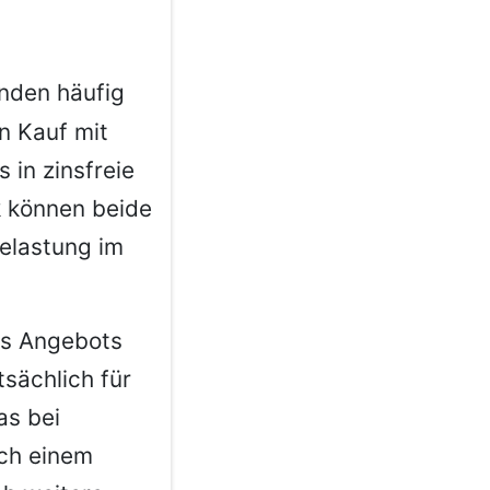
nden häufig
n Kauf mit
 in zinsfreie
k können beide
Belastung im
es Angebots
tsächlich für
as bei
ach einem