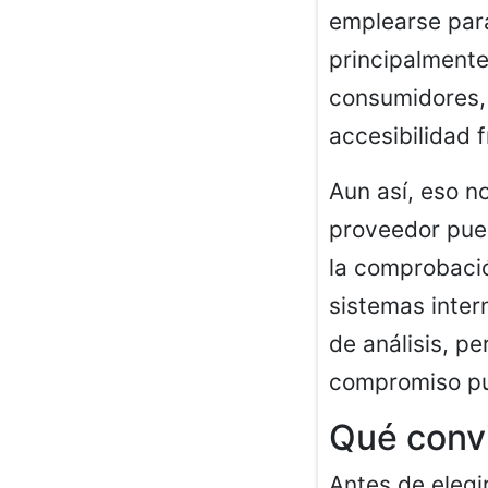
emplearse para
principalmente
consumidores,
accesibilidad 
Aun así, eso n
proveedor pued
la comprobació
sistemas intern
de análisis, p
compromiso pu
Qué convi
Antes de elegi