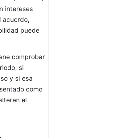
n intereses
l acuerdo,
bilidad puede
viene comprobar
riodo, si
so y si esa
resentado como
lteren el