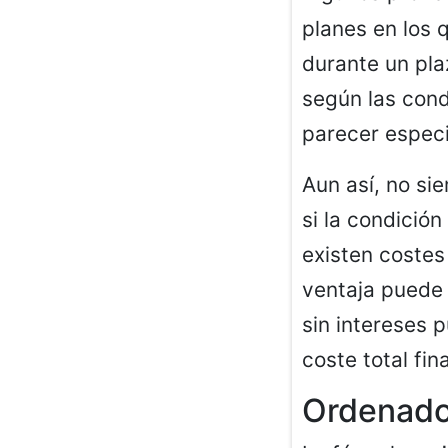
planes en los 
durante un pla
según las cond
parecer espec
Aun así, no si
si la condición
existen costes
ventaja puede
sin intereses 
coste total fina
Ordenador