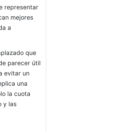
e representar
can mejores
da a
aplazado que
de parecer útil
 evitar un
mplica una
lo la cuota
 y las