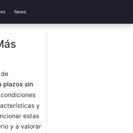
les
News
Más
 de
 plazos sin
s condiciones
acterísticas y
ncionar estas
io y a valorar