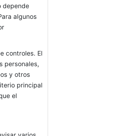
no depende
 Para algunos
or
e controles. El
s personales,
os y otros
terio principal
que el
evisar varios