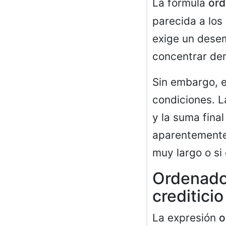
La fórmula
ord
parecida a los
exige un desem
concentrar de
Sin embargo, e
condiciones. L
y la suma fina
aparentemente 
muy largo o si 
Ordenador 
crediticio
La expresión
o