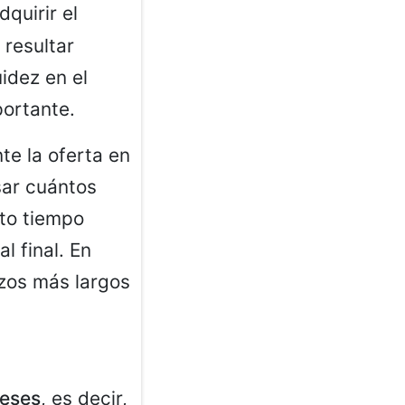
quirir el
 resultar
idez en el
ortante.
te la oferta en
sar cuántos
nto tiempo
l final. En
azos más largos
reses
, es decir,