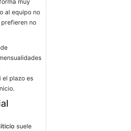
e forma muy
o al equipo no
 prefieren no
 de
 mensualidades
a
 el plazo es
nicio.
ial
iticio
suele