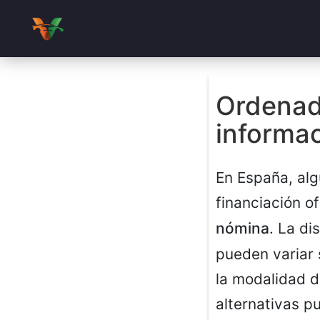
Ordenad
informa
En España, alg
financiación o
nómina
. La di
pueden variar 
la modalidad d
alternativas p