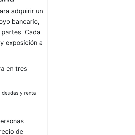
ara adquirir un
oyo bancario,
 partes. Cada
 y exposición a
ya en tres
e deudas y renta
personas
recio de