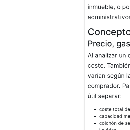
inmueble, o po
administrativo
Conceptos
Precio, ga
Al analizar un
coste. También
varían según l
comprador. Par
útil separar:
coste total d
capacidad men
colchón de se