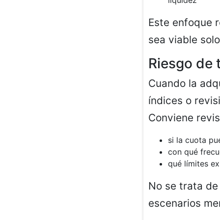
liquidez
Este enfoque r
sea viable solo
Riesgo de t
Cuando la adqu
índices o revi
Conviene revis
si la cuota pu
con qué frecu
qué límites ex
No se trata de
escenarios men