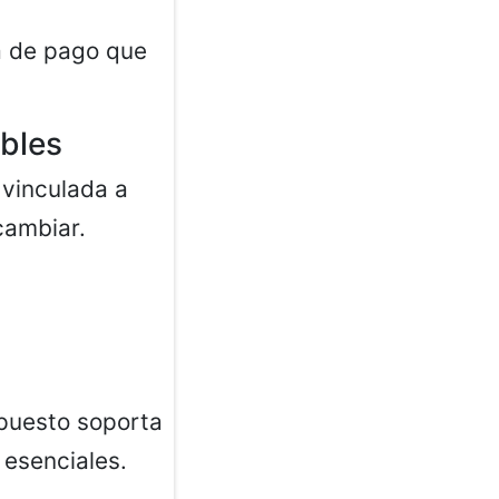
a de pago que
ables
 vinculada a
cambiar.
upuesto soporta
esenciales.