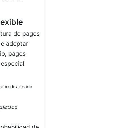
exible
ctura de pagos
de adoptar
cio, pagos
 especial
 acreditar cada
 pactado
robabilidad de