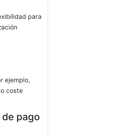
exibilidad para
zación
r ejemplo,
mo coste
s de pago