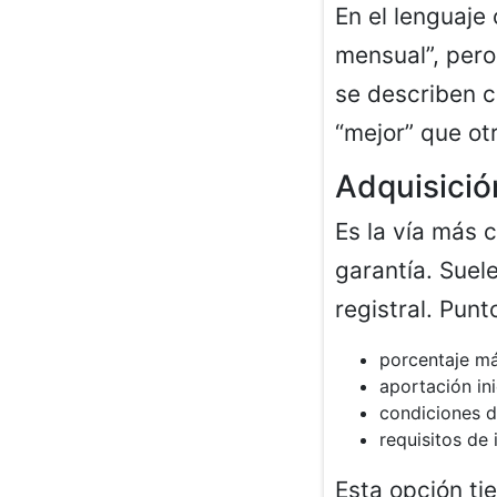
En el lenguaje
mensual”, pero
se describen c
“mejor” que ot
Adquisició
Es la vía más 
garantía. Suele
registral. Punt
porcentaje má
aportación in
condiciones d
requisitos de 
Esta opción ti