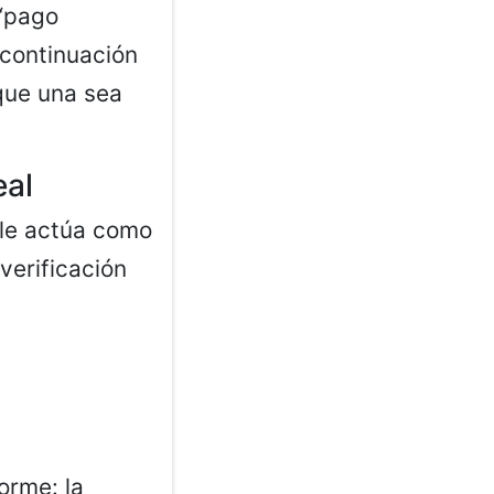
 “pago
 continuación
 que una sea
eal
ble actúa como
verificación
orme: la