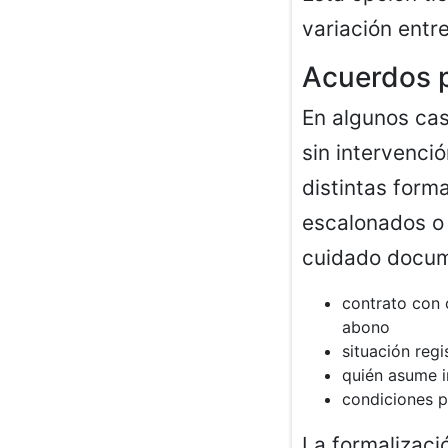
variación entre
Acuerdos p
En algunos ca
sin intervenci
distintas form
escalonados o 
cuidado docum
contrato con 
abono
situación regi
quién asume 
condiciones pa
La formalizaci