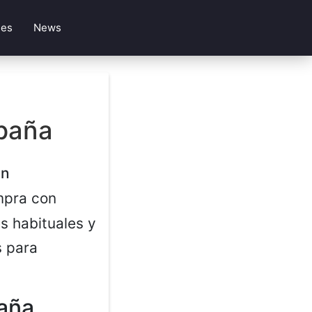
les
News
a
paña
on
mpra con
s habituales y
s para
aña