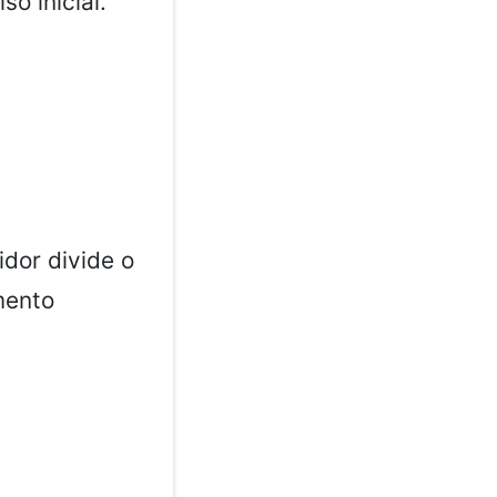
o inicial.
idor divide o
mento