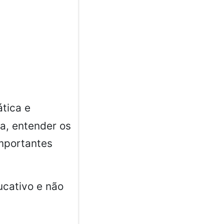
tica e
ta, entender os
importantes
ucativo e não