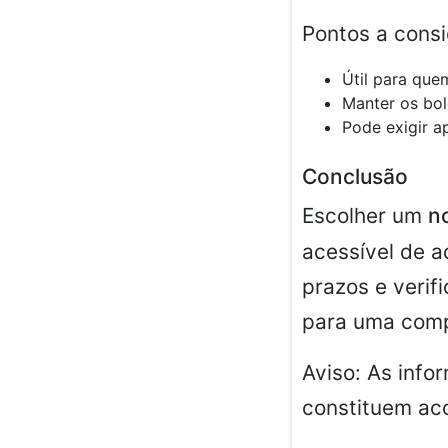
Pontos a consi
Útil para que
Manter os bol
Pode exigir 
Conclusão
Escolher um
n
acessível de ad
prazos e verif
para uma comp
Aviso: As info
constituem ac