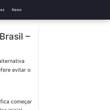
les
News
rasil –
alternativa
ere evitar o
ifica começar