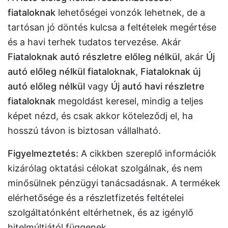
fiataloknak
lehetőségei vonzók lehetnek, de a
tartósan jó döntés kulcsa a feltételek megértése
és a havi terhek tudatos tervezése. Akár
Fiataloknak autó részletre előleg nélkül
, akár
Új
autó előleg nélkül fiataloknak
,
Fiataloknak új
autó előleg nélkül
vagy
Új autó havi részletre
fiataloknak
megoldást keresel, mindig a teljes
képet nézd, és csak akkor köteleződj el, ha
hosszú távon is biztosan vállalható.
Figyelmeztetés:
A cikkben szereplő információk
kizárólag oktatási célokat szolgálnak, és nem
minősülnek pénzügyi tanácsadásnak. A termékek
elérhetősége és a részletfizetés feltételei
szolgáltatónként eltérhetnek, és az igénylő
hitelmúltjától függenek.