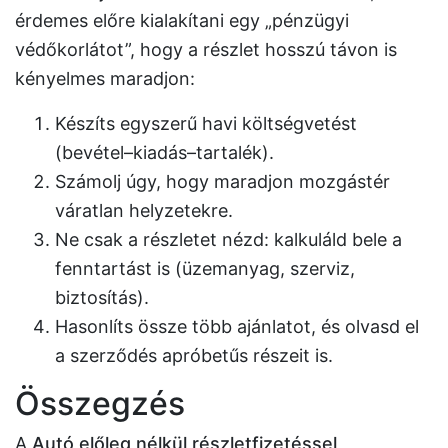
érdemes előre kialakítani egy „pénzügyi
védőkorlátot”, hogy a részlet hosszú távon is
kényelmes maradjon:
Készíts egyszerű havi költségvetést
(bevétel–kiadás–tartalék).
Számolj úgy, hogy maradjon mozgástér
váratlan helyzetekre.
Ne csak a részletet nézd: kalkuláld bele a
fenntartást is (üzemanyag, szerviz,
biztosítás).
Hasonlíts össze több ajánlatot, és olvasd el
a szerződés apróbetűs részeit is.
Összegzés
A
Autó előleg nélkül részletfizetéssel