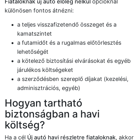
Fiataloknak új autó előleg nélkül
opcióknál
különösen fontos átnézni:
a teljes visszafizetendő összeget és a
kamatszintet
a futamidőt és a rugalmas előtörlesztés
lehetőségét
a kötelező biztosítási elvárásokat és egyéb
járulékos költségeket
a szerződésben szereplő díjakat (kezelési,
adminisztrációs, egyéb)
Hogyan tartható
biztonságban a havi
költség?
Ha a cél
Új autó havi részletre fiataloknak
, akkor