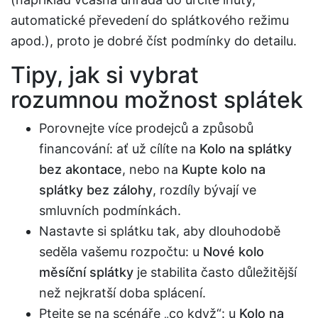
automatické převedení do splátkového režimu
apod.), proto je dobré číst podmínky do detailu.
Tipy, jak si vybrat
rozumnou možnost splátek
Porovnejte více prodejců a způsobů
financování: ať už cílíte na
Kolo na splátky
bez akontace
, nebo na
Kupte kolo na
splátky bez zálohy
, rozdíly bývají ve
smluvních podmínkách.
Nastavte si splátku tak, aby dlouhodobě
seděla vašemu rozpočtu: u
Nové kolo
měsíční splátky
je stabilita často důležitější
než nejkratší doba splácení.
Ptejte se na scénáře „co když“: u
Kolo na