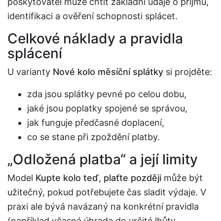
poskytovatel může chtít základní údaje o příjmu,
identifikaci a ověření schopnosti splácet.
Celkové náklady a pravidla
splácení
U varianty
Nové kolo měsíční splátky
si projděte:
zda jsou splátky pevné po celou dobu,
jaké jsou poplatky spojené se správou,
jak funguje předčasné doplacení,
co se stane při zpoždění platby.
„Odložená platba“ a její limity
Model
Kupte kolo teď, plaťte později
může být
užitečný, pokud potřebujete čas sladit výdaje. V
praxi ale bývá navázaný na konkrétní pravidla
(například včasná úhrada do určité lhůty,