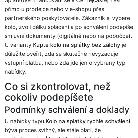
Splátkové financování se v ČR nejčastěji řeší
přímo u prodejce nebo v e-shopu přes
partnerského poskytovatele. Zákazník si vybere
kolo, zvolí délku splácení a po schválení podepíše
smluvní dokumenty (digitálně nebo na pobočce).
U varianty
Kupte kolo na splátky bez zálohy
je
důležité ověřit, zda se skutečně nevyžaduje
vstupní platba, nebo zda jde jen o vybraný typ
nabídky.
Co si zkontrolovat, než
cokoliv podepíšete
Podmínky schválení a doklady
U nabídky typu
Kolo na splátky rychlé schválení
bývá proces svižný, ale stále platí, že