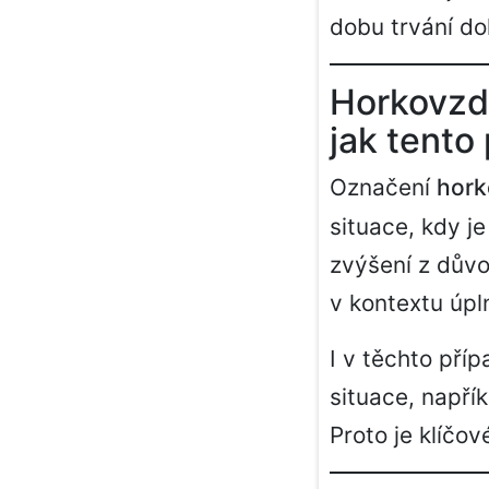
dobu trvání do
Horkovzdu
jak tento
Označení
hork
situace, kdy j
zvýšení z důvo
v kontextu úp
I v těchto pří
situace, napří
Proto je klíčo