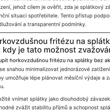
zení, jehož cílem je ověřit, zda je splátkový 
nční situaci spotřebitele. Tento přístup podpo
lužování a transparentní podmínky.
rkovzdušnou fritézu na splát
 kdy je tato možnost zvažová
upit horkovzdušnou fritézu na splátky bez a
se snahou minimalizovat jednorázové zatížení
by umožňuje lépe plánovat měsíční výdaje a 
u.
ežité vnímat splátky jako dlouhodobý závazek
hodné zvážit stabilitu příjmů a schopnost spl