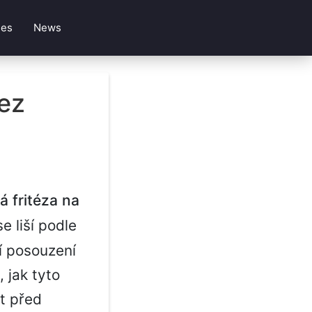
les
News
ez
 fritéza na
 liší podle
í posouzení
 jak tyto
t před