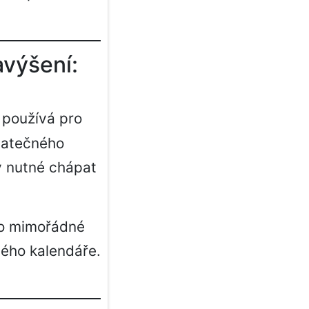
avýšení:
 používá pro
odatečného
y nutné chápat
pro mimořádné
vého kalendáře.