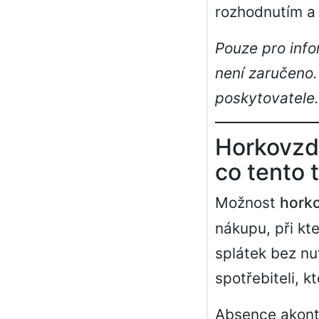
rozhodnutím a 
Pouze pro info
není zaručeno.
poskytovatele.
Horkovzdu
co tento 
Možnost
horko
nákupu, při kt
splátek bez nu
spotřebiteli, k
Absence akont