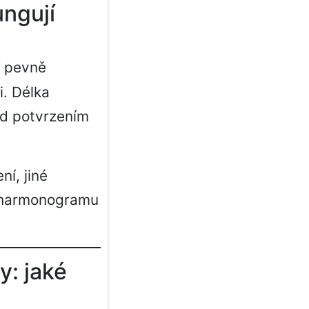
ungují
í pevně
i. Délka
ed potvrzením
í, jiné
t harmonogramu
y: jaké