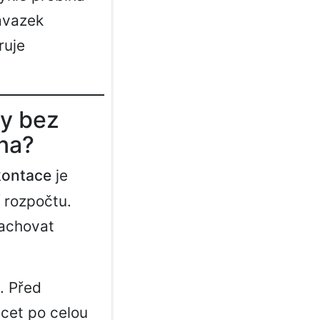
závazek
ruje
ky bez
na?
kontace
je
 rozpočtu.
zachovat
. Před
ácet po celou