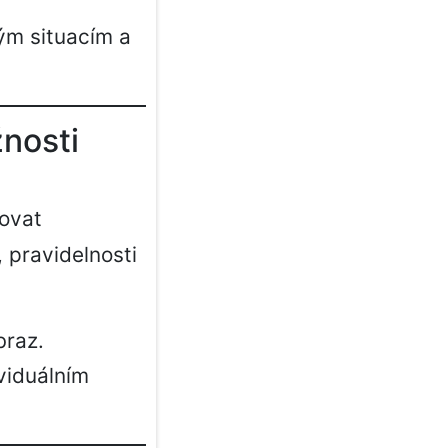
ým situacím a
žnosti
ovat
 pravidelnosti
braz.
viduálním