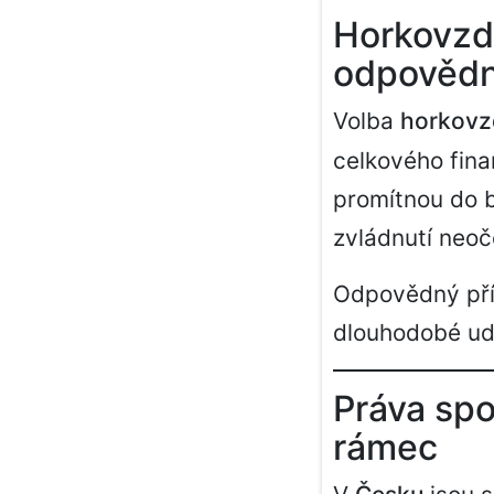
Horkovzdu
odpovědné
Volba
horkovzd
celkového finan
promítnou do b
zvládnutí neoč
Odpovědný přís
dlouhodobé udr
Práva spo
rámec