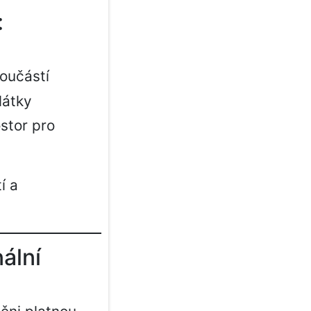
:
oučástí
látky
stor pro
í a
ální