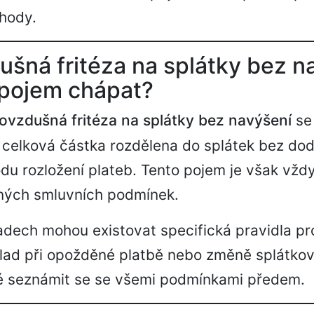
hody.
šná fritéza na splátky bez n
 pojem chápat?
ovzdušná fritéza na splátky bez navýšení
se
e celková částka rozdělena do splátek bez d
du rozložení plateb. Tento pojem je však vžd
lných smluvních podmínek.
padech mohou existovat specifická pravidla 
klad při opožděné platbě nebo změně splátko
vé seznámit se se všemi podmínkami předem.