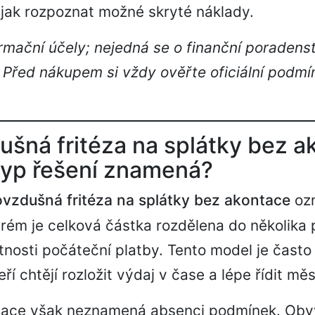
jak rozpoznat možné skryté náklady.
rmační účely; nejedná se o finanční poradenst
 Před nákupem si vždy ověřte oficiální podmí
šná fritéza na splátky bez a
typ řešení znamená?
vzdušná fritéza na splátky bez akontace
ozn
erém je celková částka rozdělena do několika
tnosti počáteční platby. Tento model je často
teří chtějí rozložit výdaj v čase a lépe řídit mě
ace však neznamená absenci podmínek. Obvy