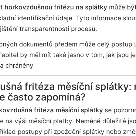
t horkovzdušnou fritézu na splátky
může být
ladní identifikační údaje. Tyto informace slou
jištění transparentnosti procesu.
ebných dokumentů předem může celý postup u
ebitel by měl mít také jasno v tom, jak jsou j
a chráněny.
šná fritéza měsíční splátky: 
se často zapomíná?
kovzdušná fritéza měsíční splátky
se pozorno
e na výši měsíční platby. Neméně důležité jsou
říklad postupy při zpoždění splátky nebo zm