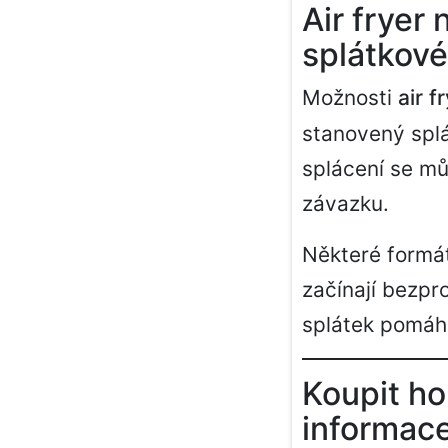
Air fryer
splátkové
Možnosti
air 
stanovený splá
splácení se mů
závazku.
Některé formá
začínají bezp
splátek pomáh
Koupit ho
informac