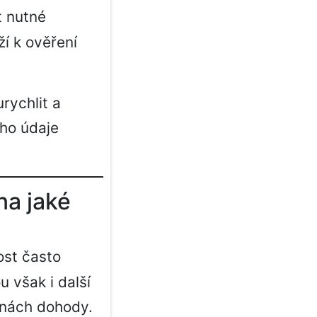
 nutné
ží k ověření
rychlit a
eho údaje
na jaké
st často
 však i další
ěnách dohody.