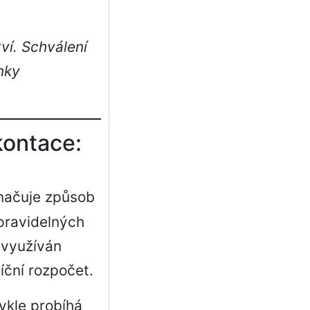
ví. Schválení
nky
kontace:
ačuje způsob
 pravidelných
 využíván
síční rozpočet.
kle probíhá