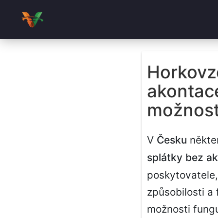
Horkovzd
akontace
možnost
V
Česku
někter
splátky bez a
poskytovatele,
způsobilosti a 
možnosti fungu