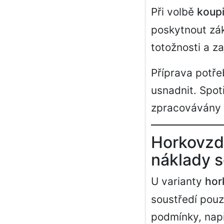
Při volbě
koupi
poskytnout zák
totožnosti a za
Příprava potř
usnadnit. Spotř
zpracovávány 
Horkovzdu
náklady 
U varianty
hor
soustředí pouz
podmínky, nap