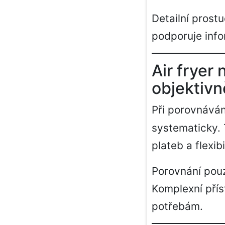
Detailní prost
podporuje inf
Air fryer
objektivn
Při porovnáván
systematicky. 
plateb a flexib
Porovnání pou
Komplexní přís
potřebám.