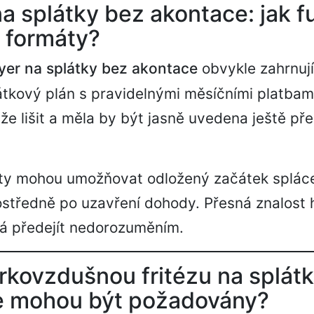
 na splátky bez akontace: jak f
 formáty?
fryer na splátky bez akontace
obvykle zahrnuj
tkový plán s pravidelnými měsíčními platbam
že lišit a měla by být jasně uvedena ještě př
ty mohou umožňovat odložený začátek splácen
rostředně po uzavření dohody. Přesná znalos
á předejít nedorozuměním.
rkovzdušnou fritézu na splátk
e mohou být požadovány?