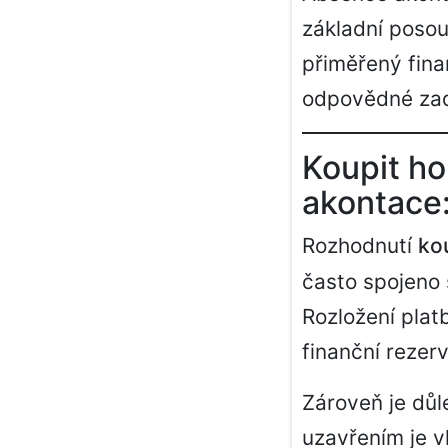
základní posou
přiměřený fina
odpovědné zad
Koupit ho
akontace:
Rozhodnutí
ko
často spojeno 
Rozložení plat
finanční rezerv
Zároveň je důl
uzavřením je v