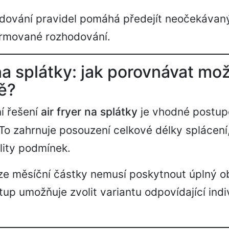
udování pravidel pomáhá předejít neočekávan
ormované rozhodování.
 na splátky: jak porovnávat mo
ě?
í řešení
air fryer na splátky
je vhodné postup
To zahrnuje posouzení celkové délky splácení,
ility podmínek.
ze měsíční částky nemusí poskytnout úplný o
tup umožňuje zvolit variantu odpovídající indi