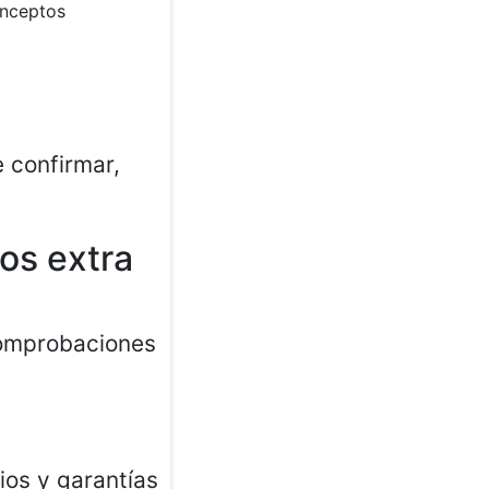
onceptos
 confirmar,
tos extra
comprobaciones
os y garantías