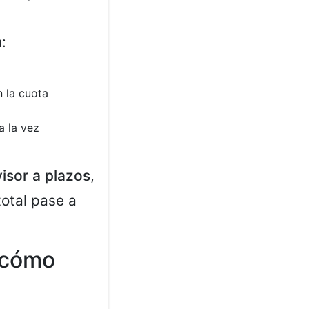
:
n la cuota
a la vez
isor a plazos
,
otal pase a
y cómo