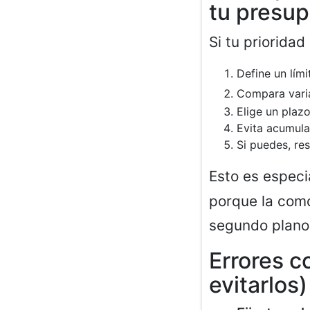
tu presu
Si tu prioridad
Define un lími
Compara vari
Elige un plaz
Evita acumula
Si puedes, re
Esto es especi
porque la como
segundo plano
Errores c
evitarlos)