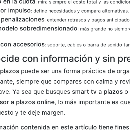
o en la cuota
: mira siempre el coste total y las condicio
or impulso
: define necesidades y compara alternativas.
 penalizaciones
: entender retrasos y pagos anticipado
 modelo sobredimensionado
: más grande no siempre
 con accesorios
: soporte, cables o barra de sonido t
ecide con información y sin pr
 plazos
puede ser una forma práctica de orga
ante, siempre que compares con calma y rev
lave. Ya sea que busques
smart tv a plazos
o 
sor a plazos online
, lo más importante es que
esto y te deje margen.
rmación contenida en este artículo tiene fine