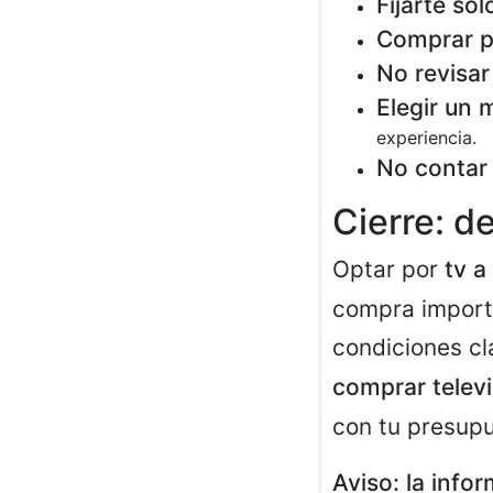
Fijarte sol
Comprar p
No revisar
Elegir un
experiencia.
No contar
Cierre: d
Optar por
tv a
compra import
condiciones c
comprar televi
con tu presupu
Aviso: la info