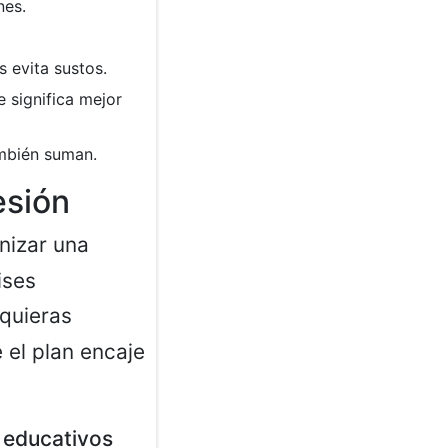
nes.
s evita sustos.
 significa mejor
ambién suman.
esión
nizar una
ises
quieras
 el plan encaje
s educativos