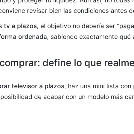
empo y proteger tu liquidez. Aun así, no todas
 conviene revisar bien las condiciones antes d
as
tv a plazos
, el objetivo no debería ser “pag
 forma ordenada
, sabiendo exactamente qué
comprar: define lo que realm
s
ar televisor a plazos
, haz una mini lista con
 posibilidad de acabar con un modelo más car