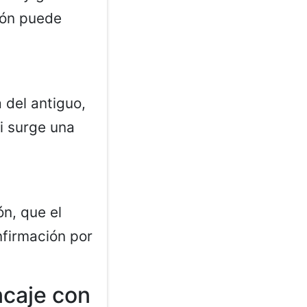
ión puede
 del antiguo,
i surge una
ón, que el
nfirmación por
ncaje con