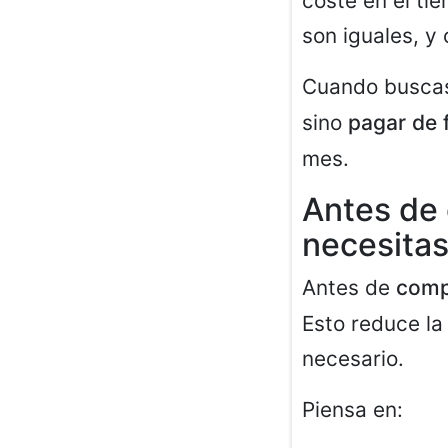
coste en el ti
son iguales, y
Cuando busc
sino
pagar de
mes.
Antes de 
necesita
Antes de
compr
Esto reduce la
necesario.
Piensa en: