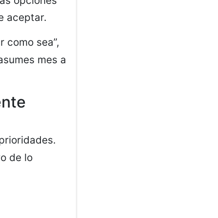
 las opciones
e aceptar.
ar como sea”,
 asumes mes a
ente
 prioridades.
o de lo