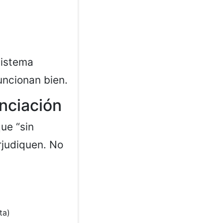
sistema
uncionan bien.
anciación
que “sin
rjudiquen. No
ta)