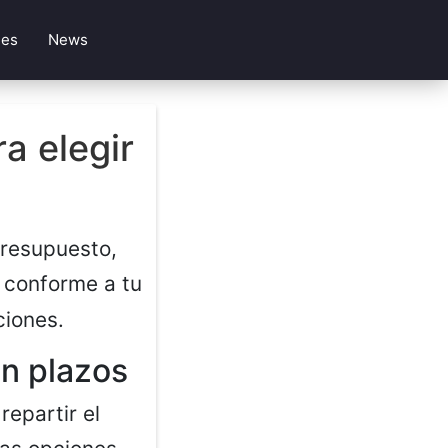
les
News
ra elegir
 presupuesto,
 conforme a tu
ciones.
en plazos
repartir el