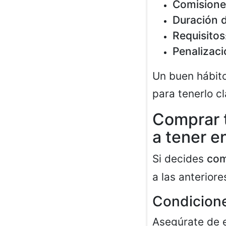
Comisione
Duración d
Requisitos
Penalizac
Un buen hábito
para tenerlo c
Comprar t
a tener e
Si decides
com
a las anteriore
Condicione
Asegúrate de 