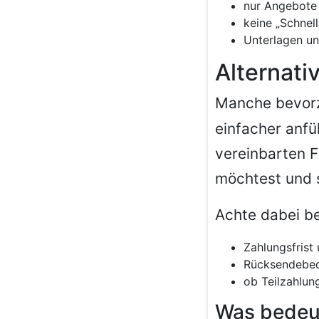
nur Angebote 
keine „Schnel
Unterlagen un
Alternati
Manche bevo
einfacher anfü
vereinbarten F
möchtest und s
Achte dabei b
Zahlungsfris
Rücksendebed
ob Teilzahlun
Was bedeu