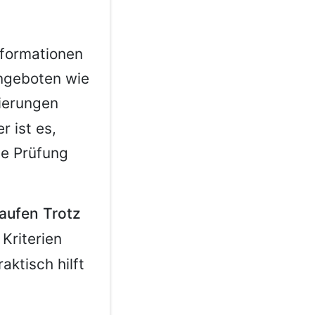
nformationen
ngeboten wie
lierungen
 ist es,
he Prüfung
aufen Trotz
 Kriterien
aktisch hilft