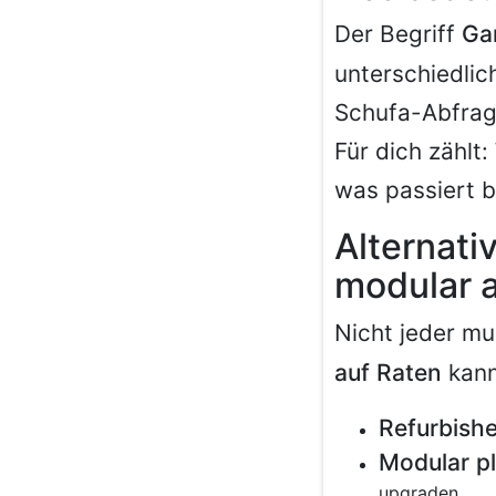
Der Begriff
Ga
unterschiedlic
Schufa-Abfrag
Für dich zählt
was passiert 
Alternati
modular 
Nicht jeder mu
auf Raten
kann
Refurbish
Modular p
upgraden.