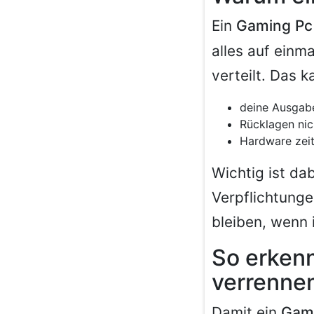
Ein
Gaming Pc
alles auf einm
verteilt. Das k
deine Ausgabe
Rücklagen nic
Hardware zeit
Wichtig ist dab
Verpflichtunge
bleiben, wenn
So erkenn
verrenne
Damit ein
Gami