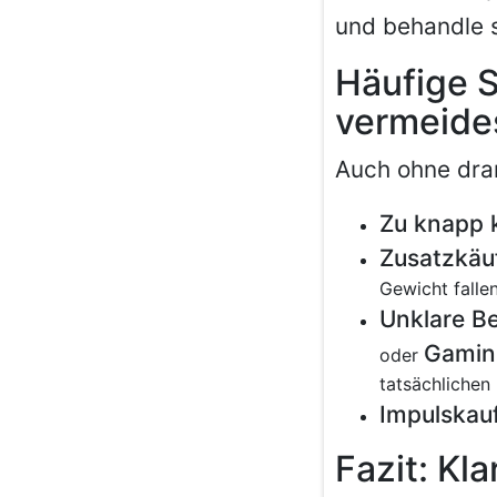
und behandle s
Häufige S
vermeides
Auch ohne dram
Zu knapp k
Zusatzkäu
Gewicht fallen
Unklare B
Gamin
oder
tatsächlichen 
Impulskauf
Fazit: Kl