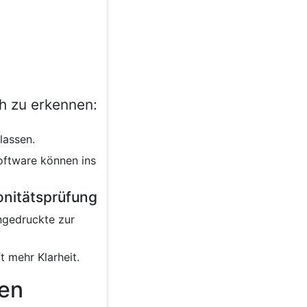
üh zu erkennen:
lassen.
oftware können ins
nitätsprüfung
ngedruckte zur
 mehr Klarheit.
den