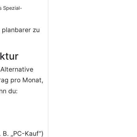
 Spezial-
 planbarer zu
uktur
 Alternative
rag pro Monat,
enn du:
. B. „PC-Kauf“)