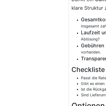
klare Struktur
Gesamtkos
insgesamt zah
Laufzeit un
Ablösung?
Gebühren 
vorhanden.
Transparen
Checkliste
Passt die Rat
Gibt es einen
Ist die Rückg
Sind Lieferum
Optionen