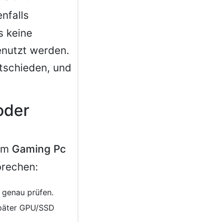
nfalls
s keine
enutzt werden.
ntschieden, und
oder
zum
Gaming Pc
brechen:
 genau prüfen.
 später GPU/SSD