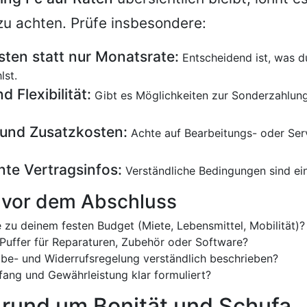
 zu achten. Prüfe insbesondere:
ten statt nur Monatsrate:
Entscheidend ist, was 
lst.
d Flexibilität:
Gibt es Möglichkeiten zur Sonderzahlung
und Zusatzkosten:
Achte auf Bearbeitungs- oder Serv
te Vertragsinfos:
Verständliche Bedingungen sind ein
 vor dem Abschluss
e zu deinem festen Budget (Miete, Lebensmittel, Mobilität)?
 Puffer für Reparaturen, Zubehör oder Software?
abe- und Widerrufsregelung verständlich beschrieben?
fang und Gewährleistung klar formuliert?
 rund um Bonität und Schufa