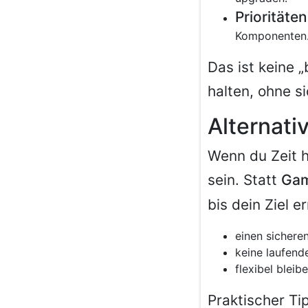
Prioritäte
Komponenten
Das ist keine 
halten, ohne si
Alternativ
Wenn du Zeit h
sein. Statt
Gam
bis dein Ziel e
einen sichere
keine laufend
flexibel bleib
Praktischer Ti