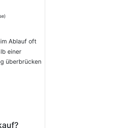
se)
 im Ablauf oft
lb einer
tig überbrücken
kauf?