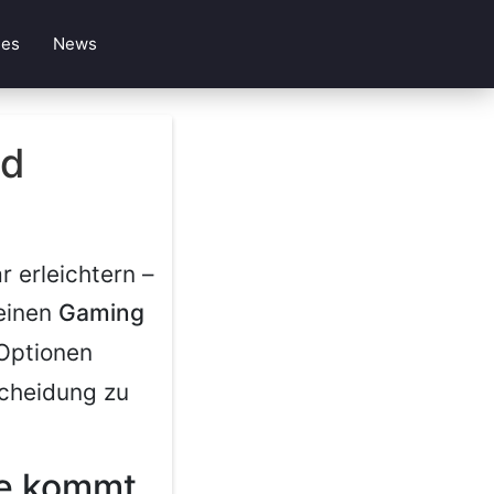
les
News
nd
r erleichtern –
 einen
Gaming
 Optionen
scheidung zu
ge kommt