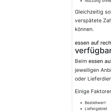
Nutzung ohne
Gleichzeitig so
verspätete Zah
können.
essen auf rec
verfügbar
Beim
essen au
jeweiligen Anb
oder Lieferdie
Einige Faktore
Bestellwert
Liefergebiet