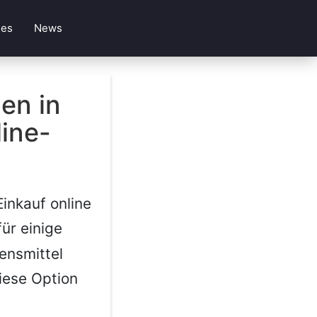
les
News
en in
ine-
inkauf online
ür einige
ensmittel
diese Option