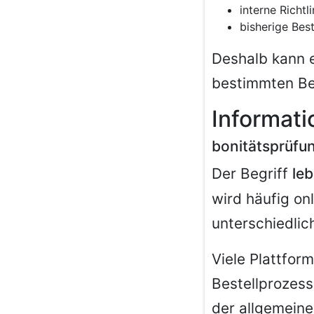
interne Richtl
bisherige Best
Deshalb kann 
bestimmten Be
Informat
bonitätsprüfu
Der Begriff
le
wird häufig on
unterschiedlic
Viele Plattfor
Bestellprozesse
der allgemein