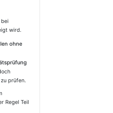
 bei
igt wird.
llen ohne
tätsprüfung
edoch
 zu prüfen.
m
r Regel Teil