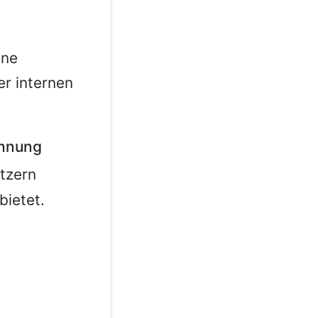
ine
er internen
chnung
tzern
bietet.