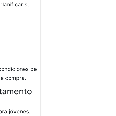
lanificar su
condiciones de
de compra.
rtamento
ara jóvenes
,