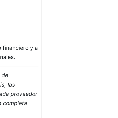
 financiero y a
nales.
s de
s, las
cada proveedor
ón completa