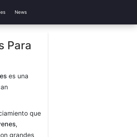
les
News
s Para
es
es una
can
ciamiento que
venes
,
 con grandes