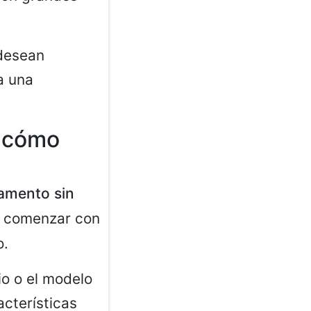
 desean
a una
: cómo
amento sin
e comenzar con
o.
io o el modelo
acterísticas