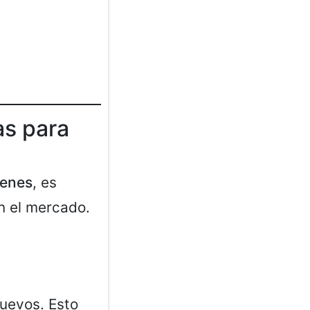
as para
venes
, es
n el mercado.
nuevos. Esto