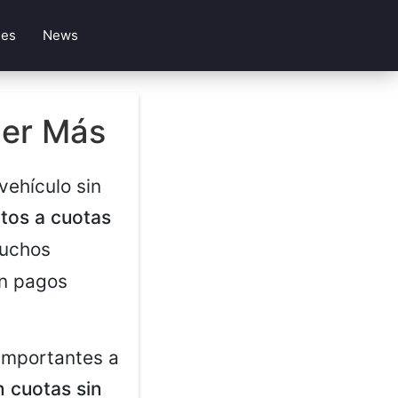
les
News
ber Más
vehículo sin
tos a cuotas
muchos
en pagos
 importantes a
n cuotas sin