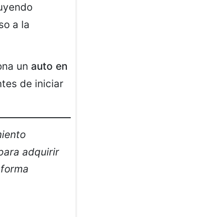
luyendo
so a la
iona un
auto en
es de iniciar
miento
para adquirir
aforma