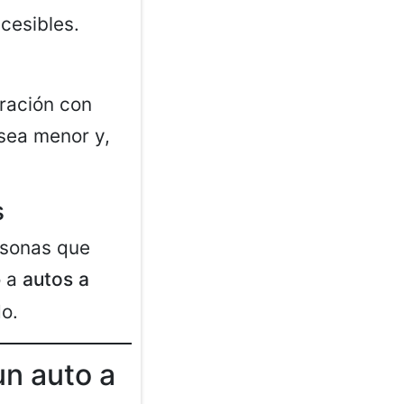
cesibles.
ración con
sea menor y,
s
rsonas que
o a
autos a
o.
un auto a