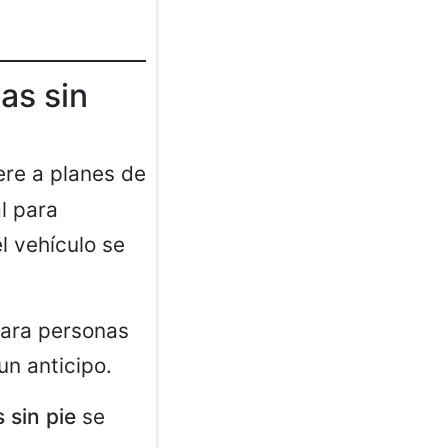
as sin
iere a planes de
l para
l vehículo se
 para personas
n anticipo.
 sin pie
se