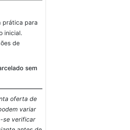
 prática para
inicial.
ções de
arcelado sem
nta oferta de
 podem variar
se verificar
iante antes de