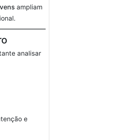
ovens
ampliam
onal.
ro
tante analisar
utenção e