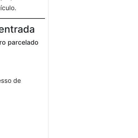
ículo.
entrada
ro parcelado
esso de