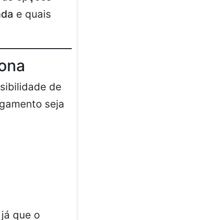
ada
e quais
iona
sibilidade de
agamento seja
 já que o