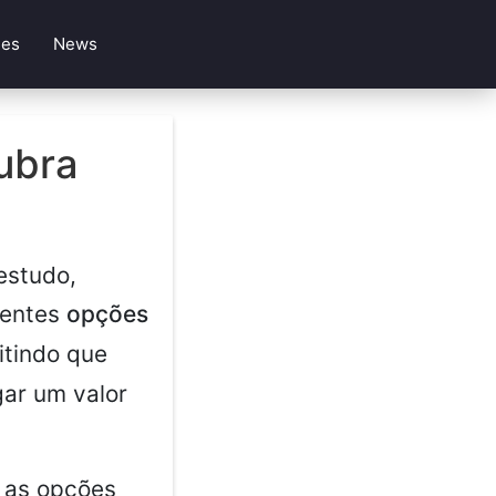
les
News
ubra
 estudo,
rentes
opções
itindo que
ar um valor
 as opções