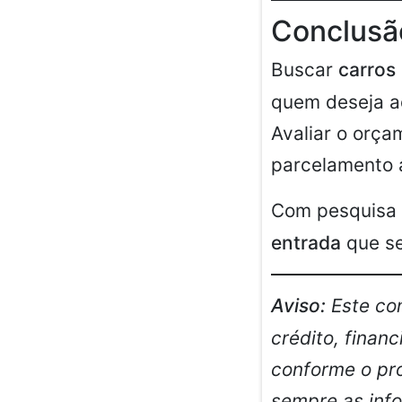
Conclusã
Buscar
carros
quem deseja ad
Avaliar o orç
parcelamento 
Com pesquisa 
entrada
que se
Aviso:
Este con
crédito, finan
conforme o pr
sempre as inf