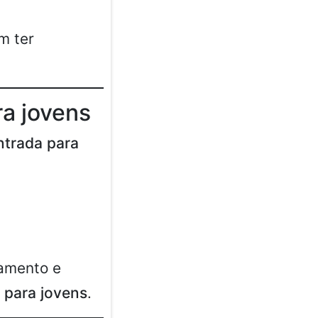
m ter
a jovens
ntrada para
amento e
 para jovens
.