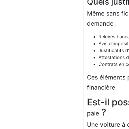
Quels just
Même sans fic
demande :
Relevés banca
Avis d’imposit
Justificatifs 
Attestations d
Contrats en c
Ces éléments p
financière.
Est-il po
?
paie
Une
voiture à 