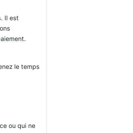
 Il est
ions
paiement.
renez le temps
ce ou qui ne