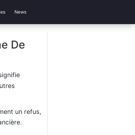
les
News
he De
ignifie
utres
ment un refus,
ancière.