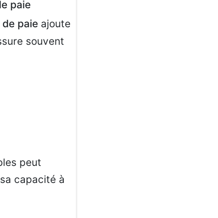
de paie
 de paie
ajoute
ssure souvent
bles peut
 sa capacité à