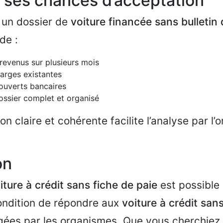
 ses chances d’acceptation
 un dossier de
voiture financée sans bulletin 
de :
 revenus sur plusieurs mois
harges existantes
couverts bancaires
ossier complet et organisé
n claire et cohérente facilite l’analyse par l
on
iture à crédit sans fiche de paie
est possible
condition de répondre aux
voiture à crédit san
gées par les organismes. Que vous cherchiez