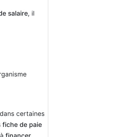
de salaire
, il
’organisme
 dans certaines
s fiche de paie
 à
financer