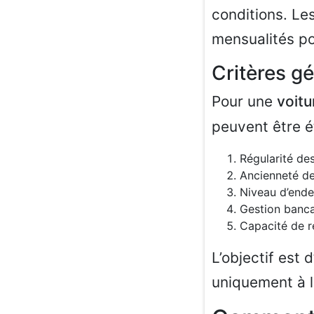
conditions. Le
mensualités po
Critères g
Pour une
voitu
peuvent être é
Régularité de
Ancienneté de 
Niveau d’ende
Gestion banca
Capacité de 
L’objectif est 
uniquement à l