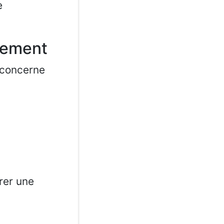
e
ncement
concerne
rer une