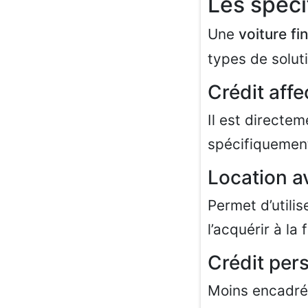
Les spéci
Une
voiture fi
types de soluti
Crédit affe
Il est directem
spécifiquement
Location a
Permet d’utilis
l’acquérir à la 
Crédit per
Moins encadré 