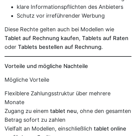
klare Informationspflichten des Anbieters
Schutz vor irreführender Werbung
Diese Rechte gelten auch bei Modellen wie
Tablet auf Rechnung kaufen
,
Tablets auf Raten
oder
Tablets bestellen auf Rechnung
.
Vorteile und mögliche Nachteile
Mögliche Vorteile
Flexiblere Zahlungsstruktur über mehrere
Monate
Zugang zu einem
tablet neu
, ohne den gesamten
Betrag sofort zu zahlen
Vielfalt an Modellen, einschließlich
tablet online