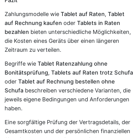
Fazit
Zahlungsmodelle wie
Tablet auf Raten
,
Tablet
auf Rechnung kaufen
oder
Tablets in Raten
bezahlen
bieten unterschiedliche Möglichkeiten,
die Kosten eines Geräts über einen längeren
Zeitraum zu verteilen.
Begriffe wie
Tablet Ratenzahlung ohne
Bonitätsprüfung
,
Tablets auf Raten trotz Schufa
oder
Tablet auf Rechnung bestellen ohne
Schufa
beschreiben verschiedene Varianten, die
jeweils eigene Bedingungen und Anforderungen
haben.
Eine sorgfältige Prüfung der Vertragsdetails, der
Gesamtkosten und der persönlichen finanziellen