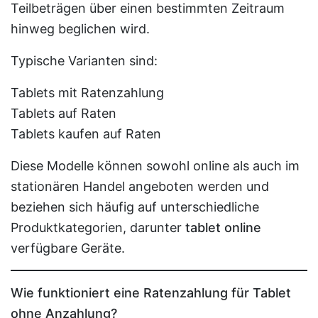
Teilbeträgen über einen bestimmten Zeitraum
hinweg beglichen wird.
Typische Varianten sind:
Tablets mit Ratenzahlung
Tablets auf Raten
Tablets kaufen auf Raten
Diese Modelle können sowohl online als auch im
stationären Handel angeboten werden und
beziehen sich häufig auf unterschiedliche
Produktkategorien, darunter
tablet online
verfügbare Geräte.
Wie funktioniert eine Ratenzahlung für Tablet
ohne Anzahlung?