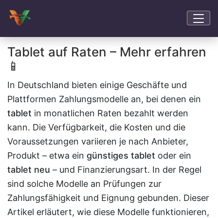
Tablet auf Raten – Mehr erfahren
📱
In Deutschland bieten einige Geschäfte und
Plattformen Zahlungsmodelle an, bei denen ein
tablet
in monatlichen Raten bezahlt werden
kann. Die Verfügbarkeit, die Kosten und die
Voraussetzungen variieren je nach Anbieter,
Produkt – etwa ein
günstiges tablet
oder ein
tablet neu
– und Finanzierungsart. In der Regel
sind solche Modelle an Prüfungen zur
Zahlungsfähigkeit und Eignung gebunden. Dieser
Artikel erläutert, wie diese Modelle funktionieren,