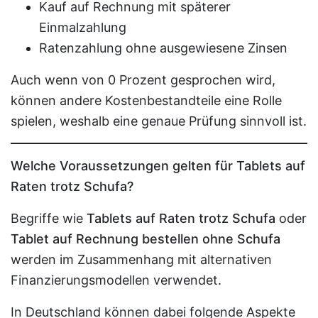
Kauf auf Rechnung mit späterer
Einmalzahlung
Ratenzahlung ohne ausgewiesene Zinsen
Auch wenn von 0 Prozent gesprochen wird,
können andere Kostenbestandteile eine Rolle
spielen, weshalb eine genaue Prüfung sinnvoll ist.
Welche Voraussetzungen gelten für Tablets auf
Raten trotz Schufa?
Begriffe wie
Tablets auf Raten trotz Schufa
oder
Tablet auf Rechnung bestellen ohne Schufa
werden im Zusammenhang mit alternativen
Finanzierungsmodellen verwendet.
In Deutschland können dabei folgende Aspekte