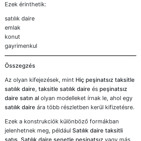
Ezek érinthetik:
satılık daire
emlak
konut
gayrimenkul
Összegzés
Az olyan kifejezések, mint
Hiç peşinatsız taksitle
satılık daire
,
taksitle satılık daire
és
peşinatsız
daire satın al
olyan modelleket írnak le, ahol egy
satılık daire
ára több részletben kerül kifizetésre.
Ezek a konstrukciók különböző formákban
jelenhetnek meg, például
Satılık daire taksitli
satış
,
Satılık daire senetle peşinatsız
vagy más