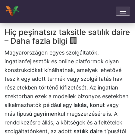
Hiç peşinatsız taksitle satılık daire
– Daha fazla bilgi 🏢
Magyarországon egyes szolgáltatók,
ingatlanfejlesztők és online platformok olyan
konstrukciókat kínálhatnak, amelyek lehetővé
teszik egy adott termék vagy szolgáltatás havi
részletekben történő kifizetését. Az
ingatlan
szektorban ezek a modellek bizonyos esetekben
alkalmazhatók például egy
lakás
,
konut
vagy
más típusú
gayrimenkul
megszerzésére is. A
rendelkezésre állás, a költségek és a feltételek
szolgáltatónként, az adott
satılık daire
típusától