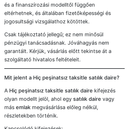
és a finanszírozási modelltől függően
eltérhetnek, és általában fizetőképességi és
jogosultsági vizsgálathoz kötöttek.
Csak tájékoztató jellegű; ez nem minősül
pénzügyi tanácsadásnak. Jóváhagyás nem
garantált. Kérjük, vásárlás előtt tekintse át a
szolgáltató hivatalos feltételeit.
Mit jelent a Hiç peşinatsız taksitle satılık daire?
A
Hiç peşinatsız taksitle satılık daire
kifejezés
olyan modellt jelöl, ahol egy
satılık daire
vagy
más
emlak
megvásárlása előleg nélkül,
részletekben történik.
Kapcsolódó kifejezések: