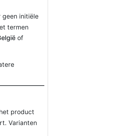
geen initiële
met termen
elgië
of
atere
het product
rt. Varianten