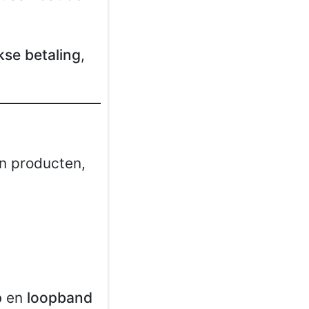
se betaling
,
en producten,
p
en
loopband