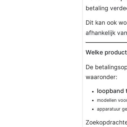
betaling verde
Dit kan ook w
afhankelijk va
Welke product
De betalingsop
waaronder:
loopband 
modellen voor
apparatuur g
Zoekopdracht