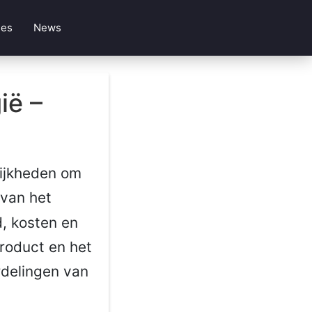
les
News
ië –
lijkheden om
 van het
d, kosten en
product en het
rdelingen van