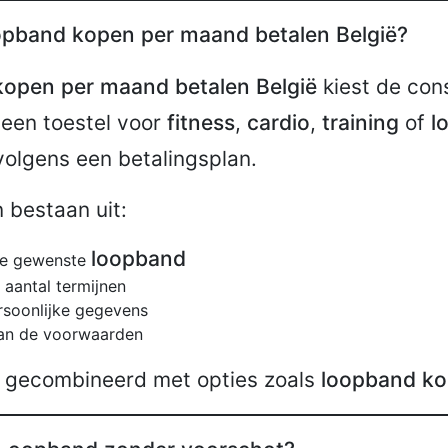
pband kopen per maand betalen België?
open per maand betalen België
kiest de co
 een toestel voor
fitness
,
cardio
,
training
of
l
volgens een betalingsplan.
 bestaan uit:
loopband
 de gewenste
 aantal termijnen
rsoonlijke gegevens
van de voorwaarden
k gecombineerd met opties zoals
loopband ko