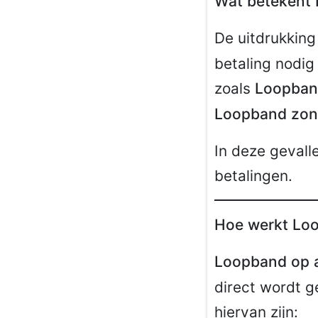
Wat betekent
De uitdrukkin
betaling nodig
zoals
Loopband
Loopband zond
In deze gevall
betalingen.
Hoe werkt Loo
Loopband op a
direct wordt ge
hiervan zijn: