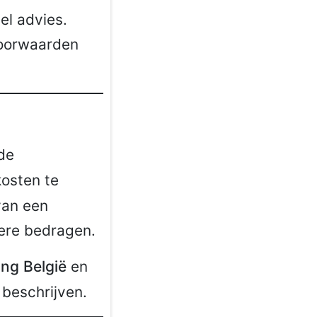
el advies.
voorwaarden
de
kosten te
van een
nere bedragen.
ng België
en
 beschrijven.