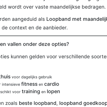
eld wordt over vaste maandelijkse bedragen.
orden aangeduid als
Loopband met maandelijk
n de context en de aanbieder.
en vallen onder deze opties?
ties kunnen gelden voor verschillende soort
thuis
voor dagelijks gebruik
fitness
cardio
 intensieve
en
training
lopen
eschikt voor
en
en zoals
beste loopband
,
loopband goedkoo