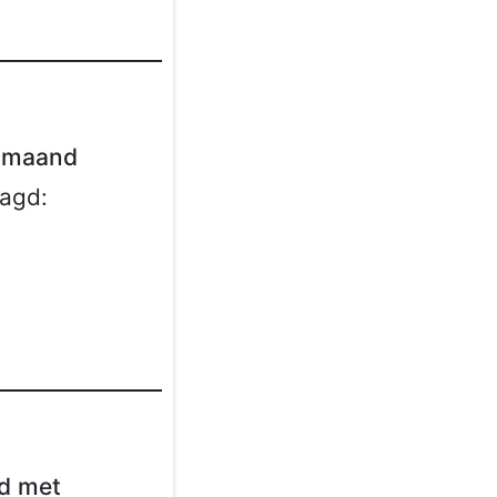
 maand
agd:
d met