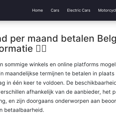
Home
Cars
Electric Cars
Motorcyc
d per maand betalen Belg
rmatie 🏃‍♂️
en sommige winkels en online platforms moge
in maandelijkse termijnen te betalen in plaats
ag in één keer te voldoen. De beschikbaarhei
rschillen afhankelijk van de aanbieder, het 
ing, en zijn doorgaans onderworpen aan beoo
n betaalbaarheid.