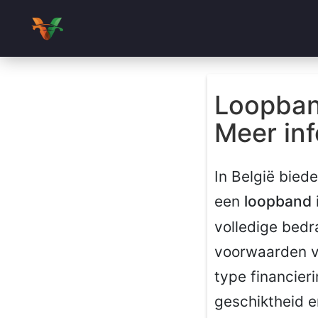
Loopban
Meer info
In België bied
een
loopband
volledige bedr
voorwaarden ve
type financier
geschiktheid e