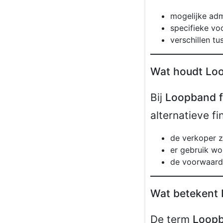
mogelijke adm
specifieke vo
verschillen tu
Wat houdt Loo
Bij
Loopband f
alternatieve f
de verkoper z
er gebruik wo
de voorwaarde
Wat betekent 
De term
Loopb