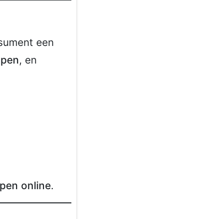
nsument een
open
, en
pen online
.