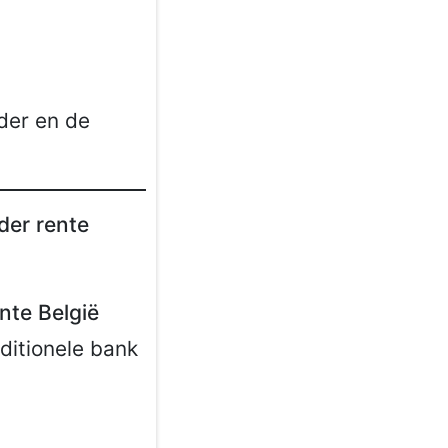
der en de
der rente
nte België
aditionele bank