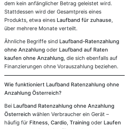
dem kein anfänglicher Betrag geleistet wird.
Stattdessen wird der Gesamtpreis eines
Produkts, etwa eines
Laufband für zuhause
,
über mehrere Monate verteilt.
Ähnliche Begriffe sind
Laufband-Ratenzahlung
ohne Anzahlung
oder
Laufband auf Raten
kaufen ohne Anzahlung
, die sich ebenfalls auf
Finanzierungen ohne Vorauszahlung beziehen.
Wie funktioniert Laufband Ratenzahlung ohne
Anzahlung Österreich?
Bei
Laufband Ratenzahlung ohne Anzahlung
Österreich
wählen Verbraucher ein Gerät –
häufig für
Fitness
,
Cardio
,
Training
oder
Laufen