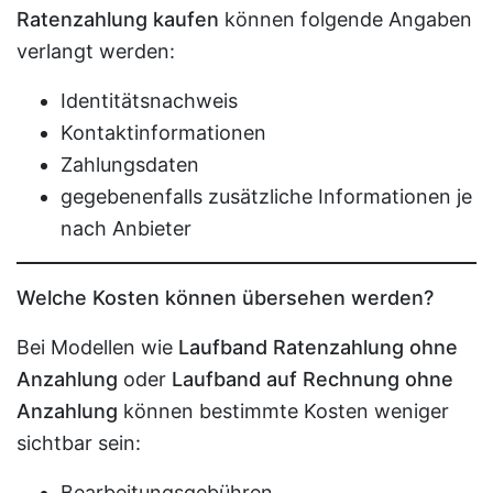
Ratenzahlung kaufen
können folgende Angaben
verlangt werden:
Identitätsnachweis
Kontaktinformationen
Zahlungsdaten
gegebenenfalls zusätzliche Informationen je
nach Anbieter
Welche Kosten können übersehen werden?
Bei Modellen wie
Laufband Ratenzahlung ohne
Anzahlung
oder
Laufband auf Rechnung ohne
Anzahlung
können bestimmte Kosten weniger
sichtbar sein:
Bearbeitungsgebühren