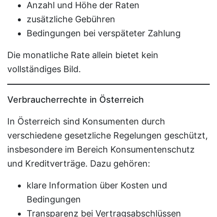
Anzahl und Höhe der Raten
zusätzliche Gebühren
Bedingungen bei verspäteter Zahlung
Die monatliche Rate allein bietet kein
vollständiges Bild.
Verbraucherrechte in Österreich
In Österreich sind Konsumenten durch
verschiedene gesetzliche Regelungen geschützt,
insbesondere im Bereich Konsumentenschutz
und Kreditverträge. Dazu gehören:
klare Information über Kosten und
Bedingungen
Transparenz bei Vertragsabschlüssen