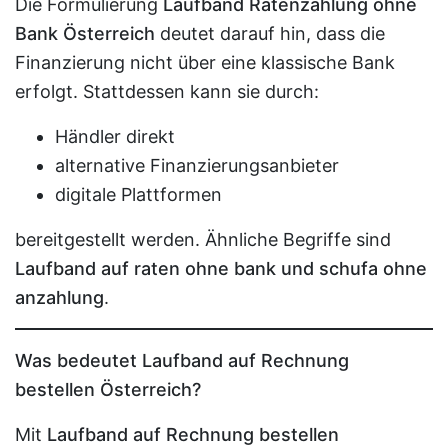
Die Formulierung
Laufband Ratenzahlung ohne
Bank Österreich
deutet darauf hin, dass die
Finanzierung nicht über eine klassische Bank
erfolgt. Stattdessen kann sie durch:
Händler direkt
alternative Finanzierungsanbieter
digitale Plattformen
bereitgestellt werden. Ähnliche Begriffe sind
Laufband auf raten ohne bank und schufa ohne
anzahlung
.
Was bedeutet Laufband auf Rechnung
bestellen Österreich?
Mit
Laufband auf Rechnung bestellen