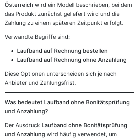
Österreich
wird ein Modell beschrieben, bei dem
das Produkt zunächst geliefert wird und die
Zahlung zu einem späteren Zeitpunkt erfolgt.
Verwandte Begriffe sind:
Laufband auf Rechnung bestellen
Laufband auf Rechnung ohne Anzahlung
Diese Optionen unterscheiden sich je nach
Anbieter und Zahlungsfrist.
Was bedeutet Laufband ohne Bonitätsprüfung
und Anzahlung?
Der Ausdruck
Laufband ohne Bonitätsprüfung
und Anzahlung
wird häufig verwendet, um