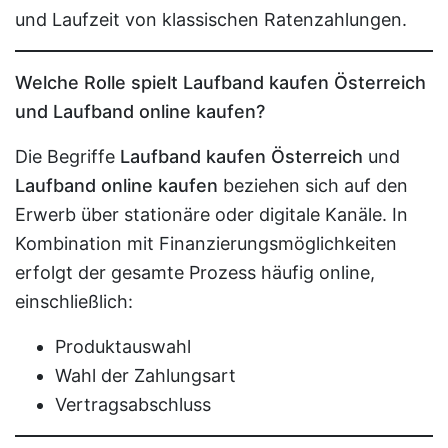
und Laufzeit von klassischen Ratenzahlungen.
Welche Rolle spielt Laufband kaufen Österreich
und Laufband online kaufen?
Die Begriffe
Laufband kaufen Österreich
und
Laufband online kaufen
beziehen sich auf den
Erwerb über stationäre oder digitale Kanäle. In
Kombination mit Finanzierungsmöglichkeiten
erfolgt der gesamte Prozess häufig online,
einschließlich:
Produktauswahl
Wahl der Zahlungsart
Vertragsabschluss