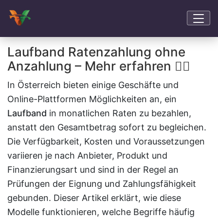
Laufband Ratenzahlung ohne
Anzahlung – Mehr erfahren 🏃‍♂️
In Österreich bieten einige Geschäfte und
Online-Plattformen Möglichkeiten an, ein
Laufband
in monatlichen Raten zu bezahlen,
anstatt den Gesamtbetrag sofort zu begleichen.
Die Verfügbarkeit, Kosten und Voraussetzungen
variieren je nach Anbieter, Produkt und
Finanzierungsart und sind in der Regel an
Prüfungen der Eignung und Zahlungsfähigkeit
gebunden. Dieser Artikel erklärt, wie diese
Modelle funktionieren, welche Begriffe häufig