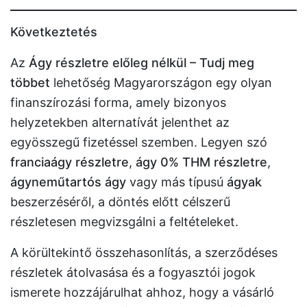
Következtetés
Az
Ágy részletre előleg nélkül – Tudj meg
többet
lehetőség Magyarországon egy olyan
finanszírozási forma, amely bizonyos
helyzetekben alternatívát jelenthet az
egyösszegű fizetéssel szemben. Legyen szó
franciaágy részletre
,
ágy 0% THM részletre
,
ágyneműtartós ágy
vagy más típusú
ágyak
beszerzéséről, a döntés előtt célszerű
részletesen megvizsgálni a feltételeket.
A körültekintő összehasonlítás, a szerződéses
részletek átolvasása és a fogyasztói jogok
ismerete hozzájárulhat ahhoz, hogy a vásárló