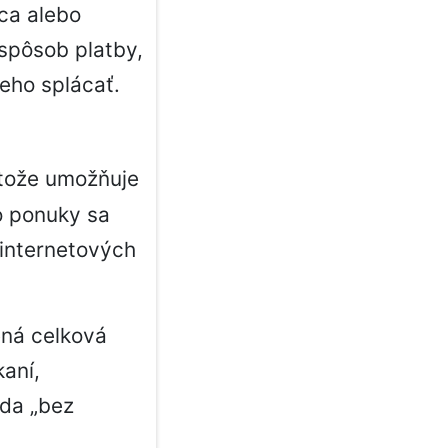
ca alebo
spôsob platby,
eho splácať.
tože umožňuje
o ponuky sa
 internetových
ená celková
aní,
oda „bez