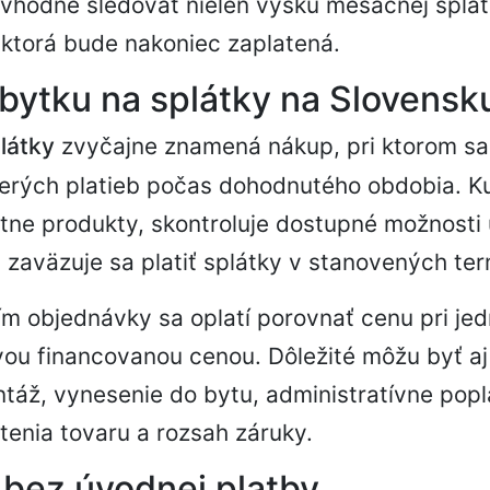
e vhodné sledovať nielen výšku mesačnej splátk
ktorá bude nakoniec zaplatená.
bytku na splátky na Slovensk
látky
zvyčajne znamená nákup, pri ktorom sa
cerých platieb počas dohodnutého obdobia. Ku
tne produkty, skontroluje dostupné možnosti 
á, zaväzuje sa platiť splátky v stanovených te
m objednávky sa oplatí porovnať cenu pri je
vou financovanou cenou. Dôležité môžu byť aj
táž, vynesenie do bytu, administratívne popl
enia tovaru a rozsah záruky.
bez úvodnej platby