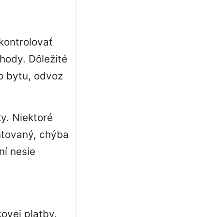
kontrolovať
hody. Dôležité
do bytu, odvoz
y. Niektoré
ntovaný, chýba
ní nesie
ovej platby.