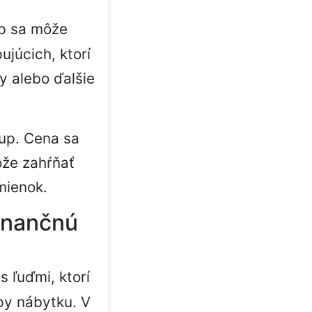
p sa môže
ujúcich, ktorí
y alebo ďalšie
up. Cena sa
ôže zahŕňať
mienok.
finančnú
s ľuďmi, ktorí
py nábytku. V