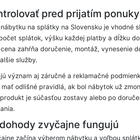
ntrolovať pred prijatím ponuky
nábytku na splátky na Slovensku je vhodné s
počet splátok, výšku každej platby a dĺžku do
, či cena zahŕňa doručenie, montáž, vynesenie 
alšie služby.
ajú význam aj záručné a reklamačné podmienk
mať odlišné pravidlá, ak bol nábytok už zmo
produkt je súčasťou zostavy alebo po doruče
ania.
 dohody zvyčajne fungujú
ajne začína výberom nábytku a voľbou splátk