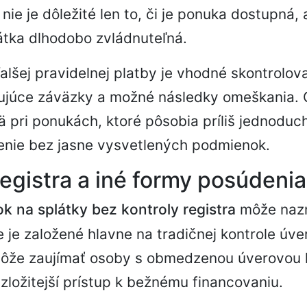
i nie je dôležité len to, či je ponuka dostupná, 
átka dlhodobo zvládnuteľná.
ďalšej pravidelnej platby je vhodné skontrolov
tujúce záväzky a možné následky omeškania. 
 pri ponukách, ktoré pôsobia príliš jednoduc
enie bez jasne vysvetlených podmienok.
registra a iné formy posúdenia
k na splátky bez kontroly registra
môže nazn
e je založené hlavne na tradičnej kontrole úv
môže zaujímať osoby s obmedzenou úverovou h
 zložitejší prístup k bežnému financovaniu.