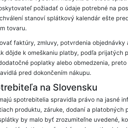
skytovateľ požiadať o údaje potrebné na po
 schválení stanoví splátkový kalendár ešte pr
ím tovaru.
vať faktúry, zmluvy, potvrdenia objednávky a
k dôjde k omeškaniu platby, podľa prijatých
dodatočné poplatky alebo obmedzenia, preto 
ravidlá pred dokončením nákupu.
trebiteľa na Slovensku
ajú spotrebitelia spravidla právo na jasné in
tiach produktu, záruke, dodaní a platobných
splátky by malo byť zrozumiteľne uvedené, ko