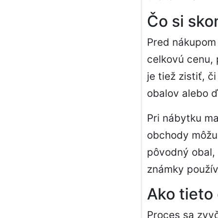
Čo si sko
Pred nákupom 
celkovú cenu, 
je tiež zistiť
obalov alebo ď
Pri nábytku m
obchody môžu 
pôvodný obal, 
známky použív
Ako tieto
Proces sa zvyč