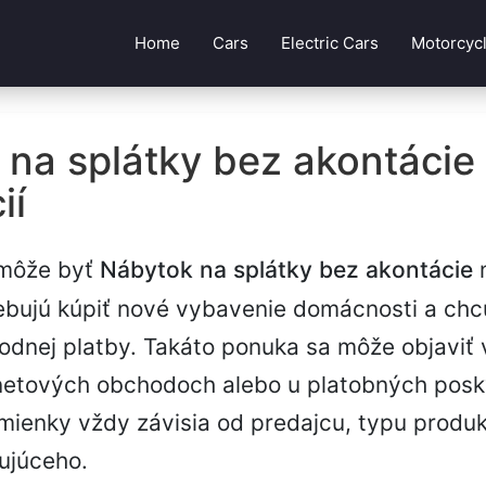
Home
Cars
Electric Cars
Motorcyc
na splátky bez akontácie 
ií
 môže byť
Nábytok na splátky bez akontácie
m
trebujú kúpiť nové vybavenie domácnosti a chc
vodnej platby. Takáto ponuka sa môže objaviť 
rnetových obchodoch alebo u platobných posk
ienky vždy závisia od predajcu, typu produk
ujúceho.