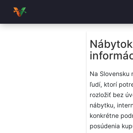
Nábytok 
informác
Na Slovensku
ľudí, ktorí po
rozložiť bez ú
nábytku, inte
konkrétne podm
posúdenia kup