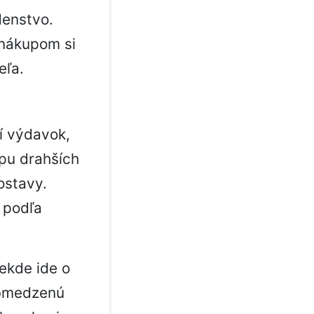
denstvo.
 nákupom si
eľa.
í výdavok,
úpu drahších
ostavy.
 podľa
ekde ide o
obmedzenú