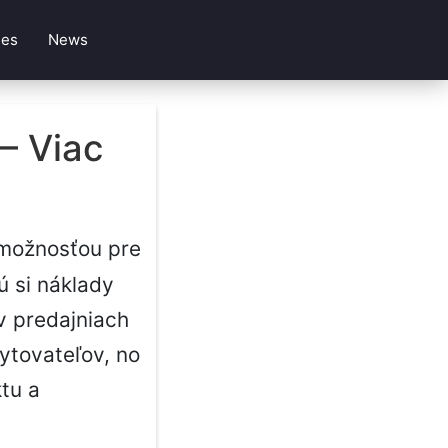
les
News
– Viac
ožnosťou pre
ú si náklady
v predajniach
ytovateľov, no
tu a