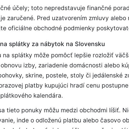
čné účely; toto nepredstavuje finančné pora
 je zaručené. Pred uzatvorením zmluvy alebo
jte oficiálne obchodné podmienky poskytovat
 na splátky za nábytok na Slovensku
na splátky môže pomôcť lepšie rozložiť väčš
 obnovu izby, zariadenie domácnosti alebo k
ohovky, skrine, postele, stoly či jedálenské z
razovej platby kupujúci hradí cenu postupne
plátkového kalendára.
a tieto ponuky môžu medzi obchodmi líšiť. Ni
vanie, inde o odloženú platbu alebo časovo 