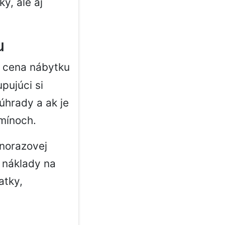
y, ale aj
u
 cena nábytku
pujúci si
úhrady a ak je
rmínoch.
dnorazovej
 náklady na
atky,