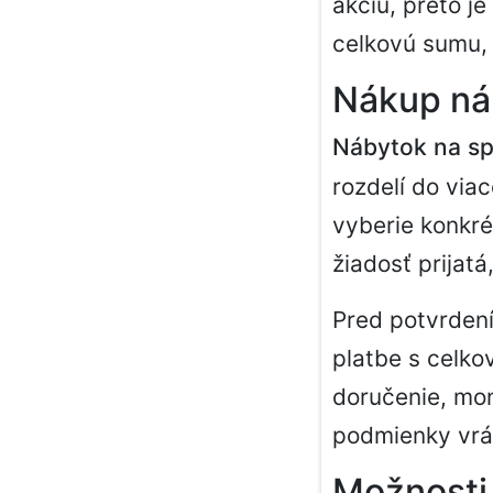
akciu, preto j
celkovú sumu, 
Nákup ná
Nábytok na sp
rozdelí do via
vyberie konkré
žiadosť prijat
Pred potvrdení
platbe s celko
doručenie, mon
podmienky vrát
Možnosti 