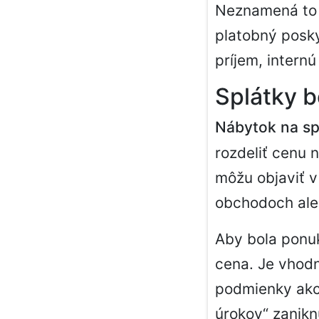
Neznamená to 
platobný posky
príjem, intern
Splátky b
Nábytok na sp
rozdeliť cenu 
môžu objaviť v
obchodoch aleb
Aby bola ponu
cena. Je vhodn
podmienky akci
úrokov“ zanikn