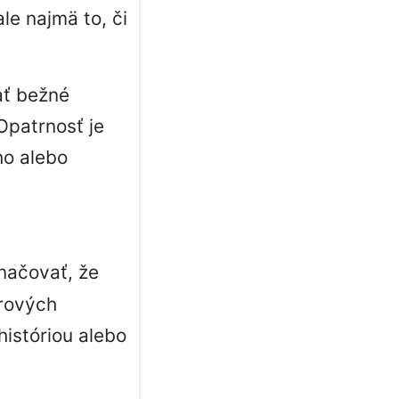
ale najmä to, či
ať bežné
Opatrnosť je
ho alebo
ačovať, že
erových
istóriou alebo