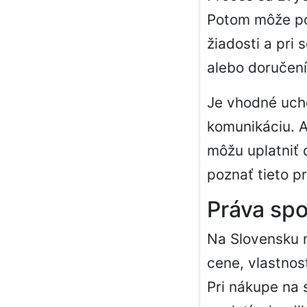
Potom môže po
žiadosti a pri
alebo doručen
Je vhodné ucho
komunikáciu. A
môžu uplatniť 
poznať tieto p
Práva spo
Na Slovensku m
cene, vlastnos
Pri nákupe na 