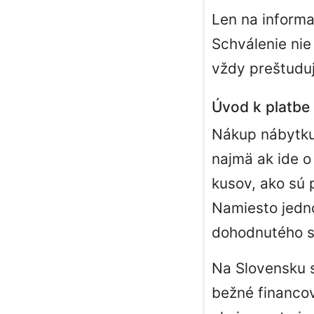
Len na informa
Schválenie nie
vždy preštudu
Úvod k platbe
Nákup nábytku 
najmä ak ide o
kusov, ako sú p
Namiesto jedno
dohodnutého s
Na Slovensku s
bežné financo