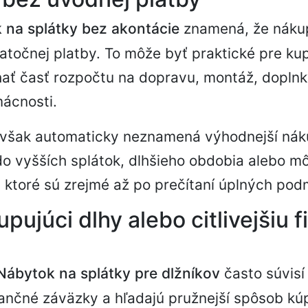
 na splátky bez akontácie
znamená, že náku
atočnej platby. To môže byť praktické pre kup
ať časť rozpočtu na dopravu, montáž, doplnk
ácnosti.
 však automaticky neznamená výhodnejší nák
do vyšších splátok, dlhšieho obdobia alebo m
, ktoré sú zrejmé až po prečítaní úplných pod
pujúci dlhy alebo citlivejšiu 
Nábytok na splátky pre dlžníkov
často súvisí 
nančné záväzky a hľadajú pružnejší spôsob kú