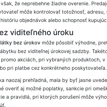
však, že neprebehne žiadne overenie. Predaj
tovateľ môže kontrolovať totožnosť, adresu, 
ú históriu objednávok alebo schopnosť kupujúc
ez viditeľného úroku
látky bez úrokov
môže pôsobiť výhodne, pre
nábytku bez viditeľnej úrokovej sadzby. Takét
 promo akciách, pri vybraných produktoch, v
o pri platbe cez konkrétneho poskytovateľa.
ka naozaj prehľadná, mala by byť jasne uved
é overiť aj možné poplatky, sankcie pri omešk
e a pravidlá, pri ktorých porušení môže výh
úť.