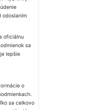
súdenie
ed odoslaním
 oficiálnu
 podmienok sa
je lepšie
formácie o
 podmienkach.
ľko sa celkovo