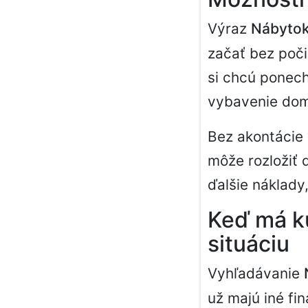
Výraz
Nábytok
začať bez poči
si chcú ponech
vybavenie dom
Bez akontácie
môže rozložiť 
ďalšie náklady
Keď má ku
situáciu
Vyhľadávanie
už majú iné fi