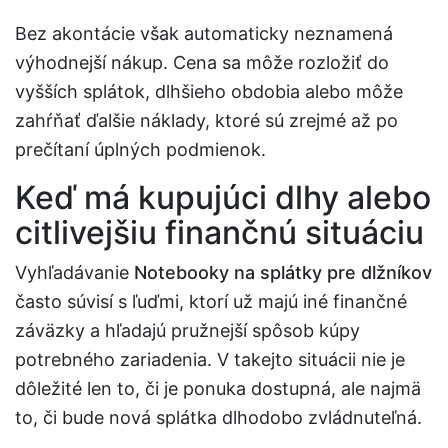
Bez akontácie však automaticky neznamená
výhodnejší nákup. Cena sa môže rozložiť do
vyšších splátok, dlhšieho obdobia alebo môže
zahŕňať ďalšie náklady, ktoré sú zrejmé až po
prečítaní úplných podmienok.
Keď má kupujúci dlhy alebo
citlivejšiu finančnú situáciu
Vyhľadávanie
Notebooky na splátky pre dlžníkov
často súvisí s ľuďmi, ktorí už majú iné finančné
záväzky a hľadajú pružnejší spôsob kúpy
potrebného zariadenia. V takejto situácii nie je
dôležité len to, či je ponuka dostupná, ale najmä
to, či bude nová splátka dlhodobo zvládnuteľná.