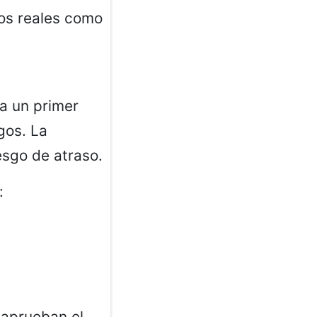
ios reales como
ea un primer
agos. La
esgo de atraso.
:
 aprueban el