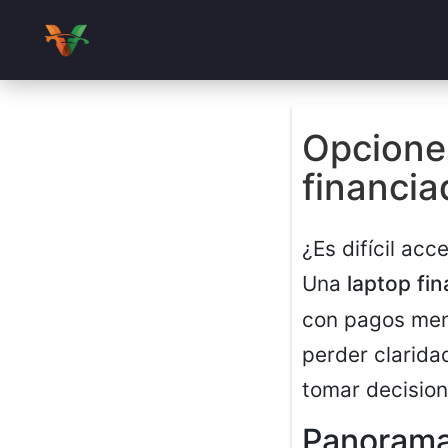
Opcione
financi
¿Es difícil ac
Una
laptop fi
con pagos mens
perder clarida
tomar decision
Panorama