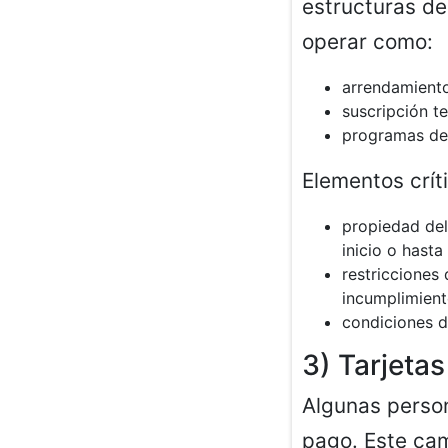
estructuras de
operar como:
arrendamient
suscripción t
programas de
Elementos crít
propiedad del 
inicio o hast
restricciones
incumplimien
condiciones d
3) Tarjeta
Algunas person
pago. Este cam