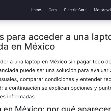
Home
Cars
Electric Cars
Motorcyc
s para acceder a una lapt
ada en México
ceder a una laptop en México sin pagar todo d
nanciada
puede ser una solución para evaluar 
uales, comparar condiciones y entender requ
d; a continuación se explican opciones y punt
es informadas.
 en México: por qué aparecen