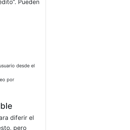
édito”. Pueden
 usuario desde el
ueo por
able
a diferir el
esto, pero