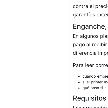
contra el prec
garantías exte
Enganche, 
En algunos pla
pago al recibir
diferencia impo
Para leer corr
cuándo empie
si el primer 
qué pasa si e
Requisitos 
Los proveedore