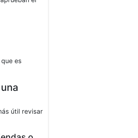
o que es
 una
ás útil revisar
iendas o