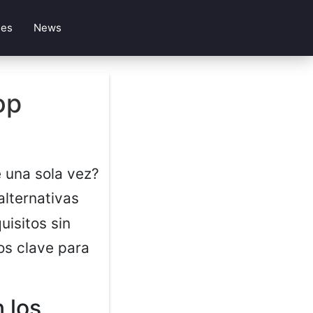
les
News
op
e una sola vez?
alternativas
isitos sin
os clave para
 los