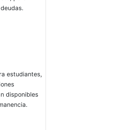
s deudas.
ra estudiantes,
iones
n disponibles
rmanencia.