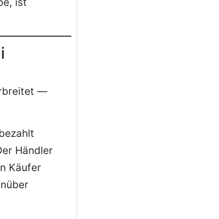
e, ist
i
rbreitet —
bezahlt
Der Händler
en Käufer
enüber