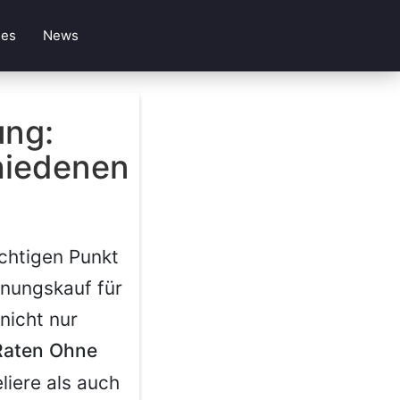
les
News
ung:
hiedenen
chtigen Punkt
nungskauf für
nicht nur
Raten Ohne
liere als auch