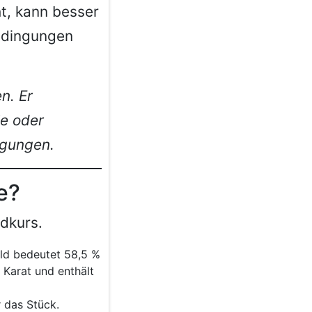
t, kann besser
edingungen
n. Er
ie oder
ngungen.
e?
dkurs.
old bedeutet 58,5 %
 Karat und enthält
r das Stück.