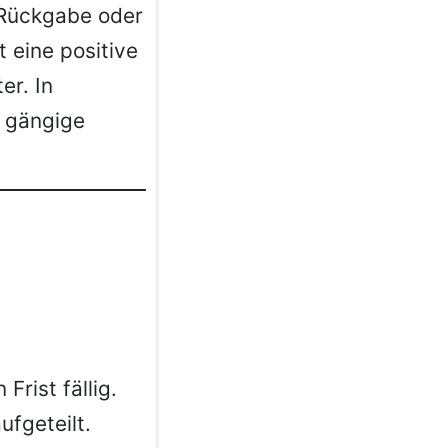
 Rückgabe oder
 eine positive
er. In
g gängige
rist fällig.
fgeteilt.