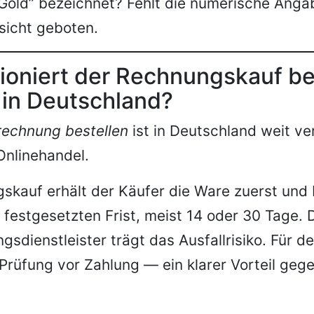
„Gold” bezeichnet? Fehlt die numerische Angab
sicht geboten.
ioniert der Rechnungskauf be
in Deutschland?
rechnung bestellen
ist in Deutschland weit ve
Onlinehandel.
kauf erhält der Käufer die Ware zuerst und 
r festgesetzten Frist, meist 14 oder 30 Tage. 
gsdienstleister trägt das Ausfallrisiko. Für d
Prüfung vor Zahlung — ein klarer Vorteil geg