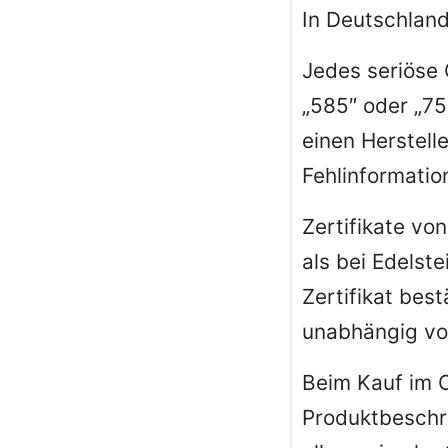
In Deutschland
Jedes seriöse 
„585″ oder „75
einen Herstell
Fehlinformatio
Zertifikate vo
als bei Edelst
Zertifikat bes
unabhängig vo
Beim Kauf im O
Produktbeschr