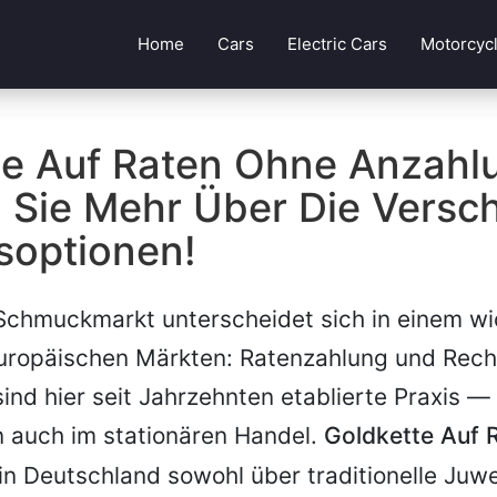
Home
Cars
Electric Cars
Motorcyc
te Auf Raten Ohne Anzahl
n Sie Mehr Über Die Versc
soptionen!
Schmuckmarkt unterscheidet sich in einem wi
uropäischen Märkten: Ratenzahlung und Rech
nd hier seit Jahrzehnten etablierte Praxis — 
n auch im stationären Handel.
Goldkette Auf 
 in Deutschland sowohl über traditionelle Juwe