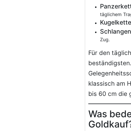
Panzerket
täglichem Tra
Kugelkett
Schlangen
Zug.
Für den tägli
beständigsten.
Gelegenheitssc
klassisch am Ha
bis 60 cm die
Was bede
Goldkauf