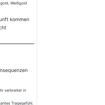
bgold, Weißgold
rkunft kommen
cht
Konsequenzen
r verbreitet in
gantes Tragegefühl.