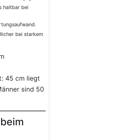
 haltbar bei
artungsaufwand.
dlicher bei starkem
am
: 45 cm liegt
 Männer sind 50
 beim