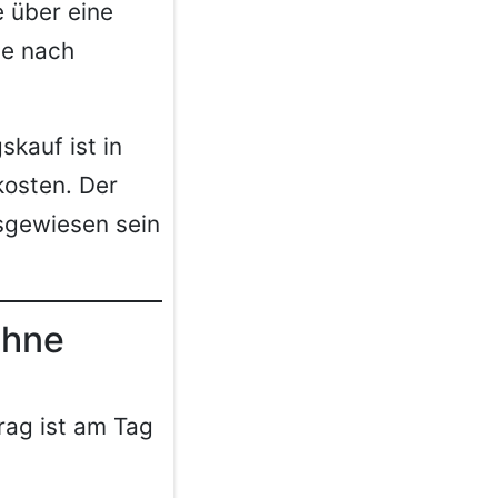
 über eine
je nach
kauf ist in
kosten. Der
usgewiesen sein
ohne
rag ist am Tag