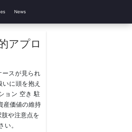
les
News
践的アプロ
ケースが見られ
扱いに頭を抱え
ション 空き 駐
資産価値の維持
択肢や注意点を
さい。