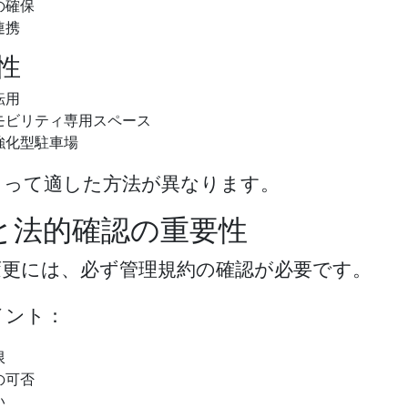
の確保
連携
性
転用
モビリティ専用スペース
強化型駐車場
よって適した方法が異なります。
と法的確認の重要性
変更には、必ず管理規約の確認が必要です。
イント：
限
の可否
い