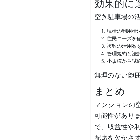
効果的に
空き駐車場の
現状の利用状
住民ニーズを
複数の活用案
管理規約と法
小規模から試
無理のない範
まとめ
マンションの
可能性があり
で、収益性や
配慮を欠かさ