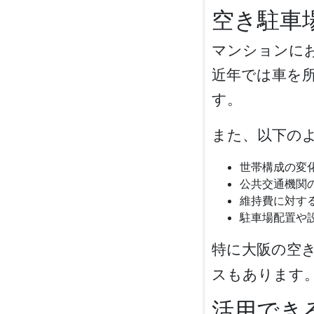
空き駐車
マンションに
近年では車を
す。
また、以下の
世帯構成の変
公共交通機関
維持費に対す
駐車場配置や
特に
大阪の空
スもあります
活用でき