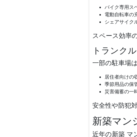
バイク専用ス
電動自転車の
シェアサイク
スペース効率
トランクル
一部の駐車場
居住者向けの
季節用品の保
災害備蓄の一
安全性や防犯
新築マン
近年の
新築 マ