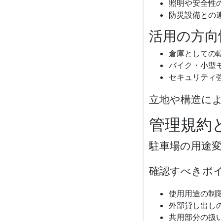
照明や安全性
防災設備との
活用の方向
倉庫としての
バイク・小型
セキュリティ
立地や構造に
管理規約
駐車場の用途
確認すべきポ
使用用途の制
外部貸し出し
共用部分の扱