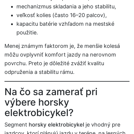
mechanizmus skladania a jeho stabilitu,
veľkosť kolies (často 16–20 palcov),
kapacitu batérie vzhľadom na mestské
použitie.
Menej známym faktorom je, že menšie kolesá
môžu ovplyvniť komfort jazdy na nerovnom
povrchu. Preto je dôležité zvážiť kvalitu
odpruženia a stabilitu rámu.
Na čo sa zamerať pri
výbere horsky
elektrobicykel?
Segment
horsky elektrobicykel
je vhodný pre
jazdcov, ktorí plánujú jazdu v teréne, na lesných