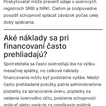
Poskytovateľ môže preveriť údaje v úverových
registroch SRBI a NRKI. Cieľom je zodpovedne
posúdiť schopnosť splácať záväzok počas celej
doby splácania.
Aké náklady sa pri
financovaní často
prehliadajú?
Spotrebitelia sa často sústreďujú iba na výšku
mesačnej splátky, no celkové náklady
financovania môžu byť podstatne vyššie. Medzi
často prehliadané položky patria administratívne
poplatky za spracovanie úveru, poplatky za
vedenie úverového účtu, poistenie schopnosti
splácať alebo sankcie za omeškanie splátok.