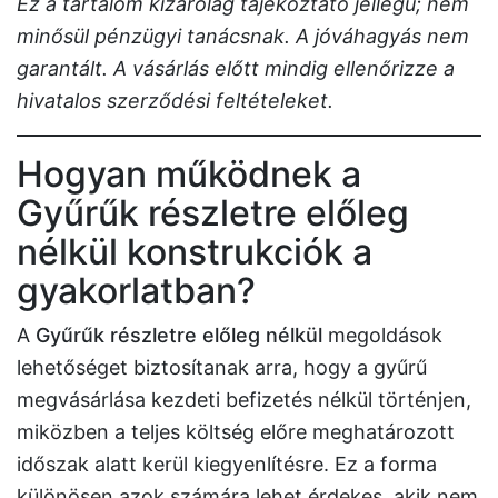
Ez a tartalom kizárólag tájékoztató jellegű; nem
minősül pénzügyi tanácsnak. A jóváhagyás nem
garantált. A vásárlás előtt mindig ellenőrizze a
hivatalos szerződési feltételeket.
Hogyan működnek a
Gyűrűk részletre előleg
nélkül konstrukciók a
gyakorlatban?
A
Gyűrűk részletre előleg nélkül
megoldások
lehetőséget biztosítanak arra, hogy a gyűrű
megvásárlása kezdeti befizetés nélkül történjen,
miközben a teljes költség előre meghatározott
időszak alatt kerül kiegyenlítésre. Ez a forma
különösen azok számára lehet érdekes, akik nem